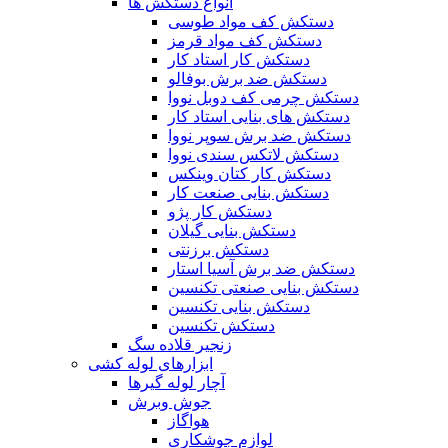
انواع دستکش ها
دستکش کف مواد طوسی
دستکش کف مواد قرمز
دستکش کار استاد کار
دستکش ضد برش بوفالو
دستکش چرمی کف دوبل نووا
دستکش های بنایی استاد کار
دستکش ضد برش سوپر نووا
دستکش لاتکس سندی نووا
دستکش کار کتان وینکس
دستکش بنایی صنعت کار
دستکش کار پژو
دستکش بنایی گیلان
دستکش برزنتی
دستکش ضد برش آسیا استار
دستکش بنایی صنعتی تکنسین
دستکش بنایی تکنسین
دستکش تکنسین
زنجیر قلاده سگ
ابزارهای لوله کشی
آچار لوله گیرها
جوش وبرش
هواگاز
لوازم جوشکاری