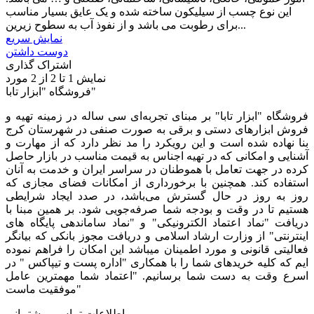
این نوع چسب از سیلیکون ساخته شده و یک عایق بسیار مناسب
برای رطوبت می باشد و از نفوذ آب به سطوح زیرین...
نمایش سریع
دوست داشتن
اشتراک گذاری
نمایش
1
تا 2 از 2 مورد
فروشگاه "ابزار تابا"
فروشگاه "ابزار تابا"
بر مبنای تجربه‌ای سی ساله در زمینه تهیه و
فروش ابزارهای دستی و برقی به صورت صنفی در شهرستان کرج
بنا نهاده شده است و این رویکرد را مد نظر دارد که از مهارت و
آشنایی و امکانی که در تهیه اجناس به قیمت مناسب در بازار حاصل
کرده در جهت تعامل با هموطنان در سراسر ایران و خدمت به آنان
استفاده کند. همچنین با برخورداری از امکانات فضای مجازی که
روز به روز در حال گسترش می‌باشد، در صدد ایجاد شرایطی
هستیم تا در وقت و بودجه شما صرفه‌جویی شود. بر همین مبنا با
دریافت "نماد اعتماد الکترونیکی" و "نماد ساماندهی پایگاه های
اینترنتی" از وزارت ارشاد اسلامی و دریافت مجوز بانکی که بیانگر
فعالیتی قانونی و مورد اطمینان میباشد این امکان را فراهم نموده
ایم که کلیه خریدهای شما را با همکاری "اداره پست و تیپاکس " در
اسرع وقت به دست شما برسانیم. "اعتماد شما مهمترین عامل
موفقیت ماست"
اطلاعات تماس و پشتیبانی