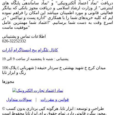
دریافت "نماد اعتماد الکترونیکی" و "نماد ساماندهی پایگاه های
اینترنتی" از وزارت ارشاد اسلامی و دریافت مجوز بانکی که بیانگر
فعالیتی قانونی و مورد اطمینان میباشد این امکان را فراهم نموده
ایم که کلیه خریدهای شما را با همکاری "اداره پست و تیپاکس " در
اسرع وقت به دست شما برسانیم. "اعتماد شما مهمترین عامل
موفقیت ماست"
اطلاعات تماس و پشتیبانی
026-32252332
کانال تلگرام
پیج اینستاگرام
آپارات
پشتیبانی : شنبه تا پنجشنبه از ساعت 9 الی 19
میدان کرج خ شهید بهشتی خ سردار حنیفه ( شهربانی ) پلاک 106
رنگ و ابزار تابا
مجوزها
قوانین و مقررات
|
سوالات متداول
© طراحی و توسعه : ابزار تابا. هرگونه کپی برداری بدون کسب
مجوز پیگرد قانونی دارد. تمام حقوق برای ابزارتابا محفوظ است.