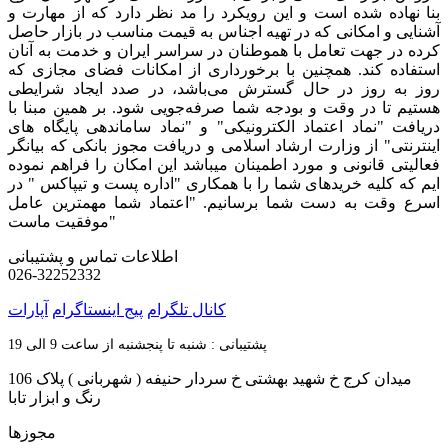
بنا نهاده شده است و این رویکرد را مد نظر دارد که از مهارت و
آشنایی و امکانی که در تهیه اجناس به قیمت مناسب در بازار حاصل
کرده در جهت تعامل با هموطنان در سراسر ایران و خدمت به آنان
استفاده کند. همچنین با برخورداری از امکانات فضای مجازی که
روز به روز در حال گسترش می‌باشد، در صدد ایجاد شرایطی
هستیم تا در وقت و بودجه شما صرفه‌جویی شود. بر همین مبنا با
دریافت "نماد اعتماد الکترونیکی" و "نماد ساماندهی پایگاه های
اینترنتی" از وزارت ارشاد اسلامی و دریافت مجوز بانکی که بیانگر
فعالیتی قانونی و مورد اطمینان میباشد این امکان را فراهم نموده
ایم که کلیه خریدهای شما را با همکاری "اداره پست و تیپاکس " در
اسرع وقت به دست شما برسانیم. "اعتماد شما مهمترین عامل
موفقیت ماست"
اطلاعات تماس و پشتیبانی
026-32252332
کانال تلگرام
پیج اینستاگرام
آپارات
پشتیبانی : شنبه تا پنجشنبه از ساعت 9 الی 19
میدان کرج خ شهید بهشتی خ سردار حنیفه ( شهربانی ) پلاک 106
رنگ و ابزار تابا
مجوزها