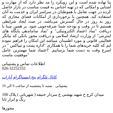
بنا نهاده شده است و این رویکرد را مد نظر دارد که از مهارت و
آشنایی و امکانی که در تهیه اجناس به قیمت مناسب در بازار حاصل
کرده در جهت تعامل با هموطنان در سراسر ایران و خدمت به آنان
استفاده کند. همچنین با برخورداری از امکانات فضای مجازی که
روز به روز در حال گسترش می‌باشد، در صدد ایجاد شرایطی
هستیم تا در وقت و بودجه شما صرفه‌جویی شود. بر همین مبنا با
دریافت "نماد اعتماد الکترونیکی" و "نماد ساماندهی پایگاه های
اینترنتی" از وزارت ارشاد اسلامی و دریافت مجوز بانکی که بیانگر
فعالیتی قانونی و مورد اطمینان میباشد این امکان را فراهم نموده
ایم که کلیه خریدهای شما را با همکاری "اداره پست و تیپاکس " در
اسرع وقت به دست شما برسانیم. "اعتماد شما مهمترین عامل
موفقیت ماست"
اطلاعات تماس و پشتیبانی
026-32252332
کانال تلگرام
پیج اینستاگرام
آپارات
پشتیبانی : شنبه تا پنجشنبه از ساعت 9 الی 19
میدان کرج خ شهید بهشتی خ سردار حنیفه ( شهربانی ) پلاک 106
رنگ و ابزار تابا
مجوزها