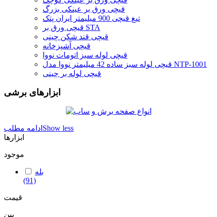
قیچی ورق بر عینکی بزرگ
تیغ قیچی 900 میلیمتر ایران پتک
قیچی ورق بر STA
قیچی قند شکن چینی
قیچی آشپزخانه
قیچی لوله سبز اتومات نووا
قیچی لوله سبز ساده 42 میلیمتر نووا مدل NTP-1001
قیچی لوله بر چینی
ابزارهای برشی
Show less
ادامه مطلب
ابزارها
موجود
بله
(91)
قیمت
بین