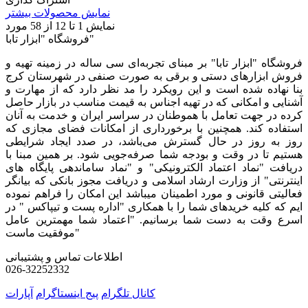
نمایش محصولات بیشتر
نمایش
1
تا 12 از 58 مورد
فروشگاه "ابزار تابا"
فروشگاه "ابزار تابا"
بر مبنای تجربه‌ای سی ساله در زمینه تهیه و
فروش ابزارهای دستی و برقی به صورت صنفی در شهرستان کرج
بنا نهاده شده است و این رویکرد را مد نظر دارد که از مهارت و
آشنایی و امکانی که در تهیه اجناس به قیمت مناسب در بازار حاصل
کرده در جهت تعامل با هموطنان در سراسر ایران و خدمت به آنان
استفاده کند. همچنین با برخورداری از امکانات فضای مجازی که
روز به روز در حال گسترش می‌باشد، در صدد ایجاد شرایطی
هستیم تا در وقت و بودجه شما صرفه‌جویی شود. بر همین مبنا با
دریافت "نماد اعتماد الکترونیکی" و "نماد ساماندهی پایگاه های
اینترنتی" از وزارت ارشاد اسلامی و دریافت مجوز بانکی که بیانگر
فعالیتی قانونی و مورد اطمینان میباشد این امکان را فراهم نموده
ایم که کلیه خریدهای شما را با همکاری "اداره پست و تیپاکس " در
اسرع وقت به دست شما برسانیم. "اعتماد شما مهمترین عامل
موفقیت ماست"
اطلاعات تماس و پشتیبانی
026-32252332
کانال تلگرام
پیج اینستاگرام
آپارات