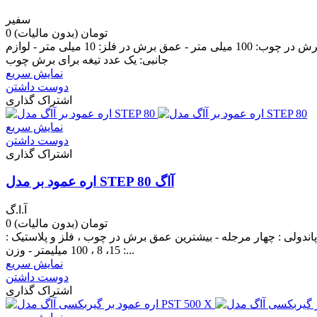
سفیر
0 تومان
(بدون مالیات)
مشخصات فنیقدرت: 800 وات - ولتاژ: 230 ولت - تناوب / فرکانس: 50 هرتز - سرعت حرکت در حالت آزاد: 3000- 800 دور دردقیقه - عمق برش در چوب: 100 میلی متر - عمق برش در فلز: 10 میلی متر - لوازم
جانبی: یک عدد تیغه برای برش چوب
نمایش سریع
دوست داشتن
اشتراک گذاری
نمایش سریع
دوست داشتن
اشتراک گذاری
اره عمود بر مدل STEP 80 آاگ
آ.ا.گ
0 تومان
(بدون مالیات)
ور بر دقیقه - زاویه برش : 45 درجه - طول کورس : 20 میلیمتر - تنظیمات حرکت پاندولی : چهار مرجله - بیشترین عمق برش در چوب ، فلز و پلاستیک :
15، 8 ، 100 میلیمتر - وزن :...
نمایش سریع
دوست داشتن
اشتراک گذاری