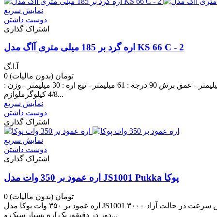
نمایش سریع
دوست داشتن
اشتراک گذاری
اره گرد بر 185 میلی متری آاگ مدل KS 66 C - 2
آ.ا.گ
0 تومان
(بدون مالیات)
قدرت : 1600 وات - دور در حالت آزاد : 5800 دور بر دقیقه - مورب : 56 درجه - عمق برش 56 درجه : 35 میلیمتر - عمق برش 45 درجه : 49 میلیمتر - عمق برش 90 درجه : 61 میلیمتر - تیغ اره : 30 میلیمتر - وزن :
4/8 کیلوگرملوازم...
نمایش سریع
دوست داشتن
اشتراک گذاری
نمایش سریع
دوست داشتن
اشتراک گذاری
اره عمود بر 350 وات مدل JS1001 Pukka پوکا
0 تومان
(بدون مالیات)
اره عمود بر ۳۵۰ وات پوکا مدل JS1001 یکی از محصولات تولیدی شرکت پوکا بوده و دارای شیشه محافظ متحرک برای تعویض آسان تیغه می باشد. این اره با توان ۳۵۰ واتی همچنین سرعت در حالت آزاد ۳۰۰۰
دور در دقیقه، یک اره بسیار سبک و...