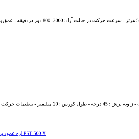
قدرت : 650 وات - تعداد کورس در حالت آزاد : 0 - 3200 د