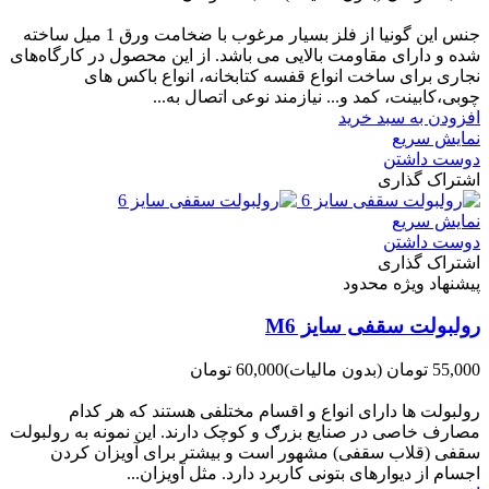
-10,000 تومان
جنس این گونیا از فلز بسیار مرغوب با ضخامت ورق 1 میل ساخته
شده و دارای مقاومت بالایی می باشد. از این محصول در کارگاه‌های
نجاری برای ساخت انواع قفسه‌ کتابخانه، انواع باکس های
چوبی،کابینت، کمد و... نیازمند نوعی اتصال به...
افزودن به سبد خرید
نمایش سریع
دوست داشتن
اشتراک گذاری
نمایش سریع
دوست داشتن
اشتراک گذاری
پیشنهاد ویژه محدود
رولبولت سقفی سایز M6
55,000 تومان
(بدون مالیات)
60,000 تومان
-5,000 تومان
رولبولت ها دارای انواع و اقسام مختلفی هستند که هر کدام
مصارف خاصی در صنایع بزرګ و کوچک دارند. این نمونه به رولبولت
سقفی (قلاب سقفی) مشهور است و بیشتر برای آویزان کردن
اجسام از دیوارهای بتونی کاربرد دارد. مثل آویزان...