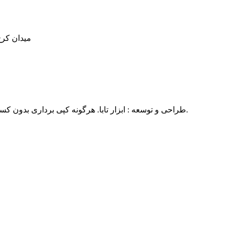
میدان کرج خ 
© طراحی و توسعه : ابزار تابا. هرگونه کپی برداری بدون کسب مجوز پیگرد قانونی دارد. تمام حقوق برای ابزارتابا محفوظ است.