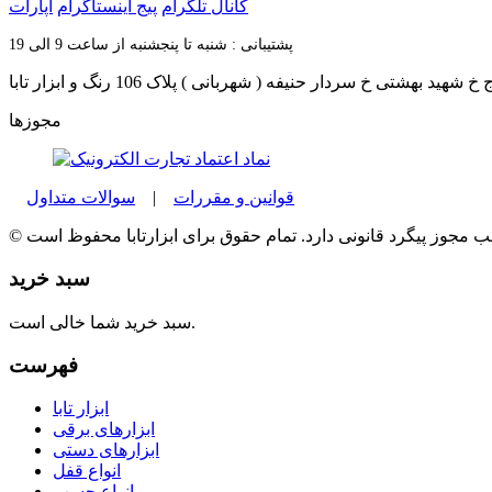
کانال تلگرام
پیج اینستاگرام
آپارات
پشتیبانی : شنبه تا پنجشنبه از ساعت 9 الی 19
شهید بهشتی خ سردار حنیفه ( شهربانی ) پلاک 106 رنگ و ابزار تابا
مجوزها
قوانین و مقررات
|
سوالات متداول
سبد خرید
سبد خرید شما خالی است.
فهرست
ابزار تابا
ابزارهای برقی
ابزارهای دستی
انواع قفل
انواع چسب