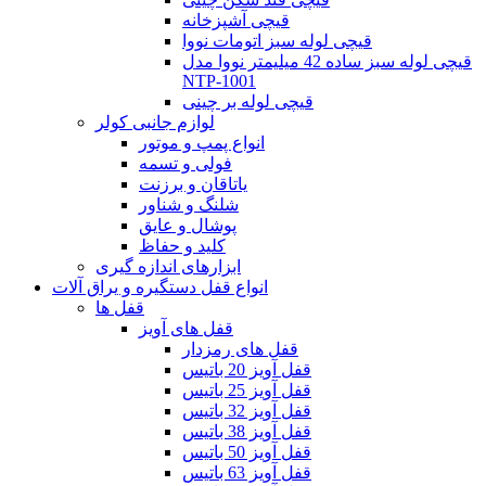
قیچی آشپزخانه
قیچی لوله سبز اتومات نووا
قیچی لوله سبز ساده 42 میلیمتر نووا مدل
NTP-1001
قیچی لوله بر چینی
لوازم جانبی کولر
انواع پمپ و موتور
فولی و تسمه
یاتاقان و برزنت
شلنگ و شناور
پوشال و عایق
کلید و حفاظ
ابزارهای اندازه گیری
انواع قفل دستگیره و یراق آلات
قفل ها
قفل های آویز
قفل های رمزدار
قفل آویز 20 باتیس
قفل آویز 25 باتیس
قفل آویز 32 باتیس
قفل آویز 38 باتیس
قفل آویز 50 باتیس
قفل آویز 63 باتیس