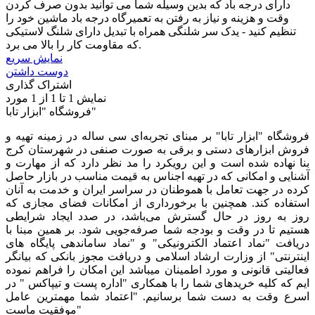
دارای درجه باد که بدین وسیله شما می توانید بدون صرف کردن
وقت و هزینه و نیاز به رفتن به تعمیرگاه درجه باد ماشین خود را
تنظیم کنید - یدک سر شلنگی همراه با تبدیل دارای شلنگ لاستیکی
که مقاومت کار را بالا می برد.
نمایش سریع
دوست داشتن
اشتراک گذاری
نمایش
1
تا 1 از 1 مورد
فروشگاه "ابزار تابا"
فروشگاه "ابزار تابا"
بر مبنای تجربه‌ای سی ساله در زمینه تهیه و
فروش ابزارهای دستی و برقی به صورت صنفی در شهرستان کرج
بنا نهاده شده است و این رویکرد را مد نظر دارد که از مهارت و
آشنایی و امکانی که در تهیه اجناس به قیمت مناسب در بازار حاصل
کرده در جهت تعامل با هموطنان در سراسر ایران و خدمت به آنان
استفاده کند. همچنین با برخورداری از امکانات فضای مجازی که
روز به روز در حال گسترش می‌باشد، در صدد ایجاد شرایطی
هستیم تا در وقت و بودجه شما صرفه‌جویی شود. بر همین مبنا با
دریافت "نماد اعتماد الکترونیکی" و "نماد ساماندهی پایگاه های
اینترنتی" از وزارت ارشاد اسلامی و دریافت مجوز بانکی که بیانگر
فعالیتی قانونی و مورد اطمینان میباشد این امکان را فراهم نموده
ایم که کلیه خریدهای شما را با همکاری "اداره پست و تیپاکس " در
اسرع وقت به دست شما برسانیم. "اعتماد شما مهمترین عامل
موفقیت ماست"