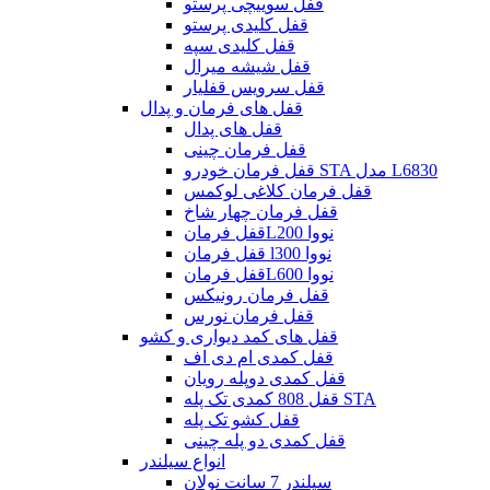
قفل سوییچی پرستو
قفل کلیدی پرستو
قفل کلیدی سپه
قفل شیشه میرال
قفل سرویس قفلیار
قفل های فرمان و پدال
قفل های پدال
قفل فرمان چینی
قفل فرمان خودرو STA مدل L6830
قفل فرمان کلاغی لوکمس
قفل فرمان چهار شاخ
قفل فرمانL200 نووا
قفل فرمان l300 نووا
قفل فرمانL600 نووا
قفل فرمان رونیکس
قفل فرمان نورس
قفل های کمد دیواری و کشو
قفل کمدی ام دی اف
قفل کمدی دوپله رویان
قفل 808 کمدی تک پله STA
قفل کشو تک پله
قفل کمدی دو پله چینی
انواع سیلندر
سیلندر 7 سانت نولان