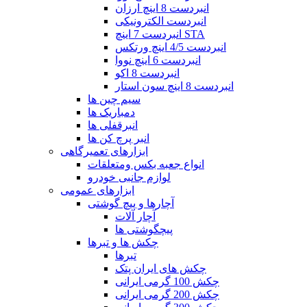
انبردست 8 اینچ ارزان
انبردست الکترونیکی
انبردست 7 اینچ STA
انبردست 4/5 اینچ ورتکس
انبردست 6 اینچ نووا
انبردست 8 اکو
انبردست 8 اینچ سون استار
سیم چین ها
دمباریک ها
انبرقفلی ها
انبر پرچ کن ها
ابزارهای تعمیرگاهی
انواع جعبه بکس ومتعلقات
لوازم جانبی خودرو
ابزارهای عمومی
آچارها و پیچ گوشتی
آچار آلات
پیچگوشتی ها
چکش ها و تبرها
تبرها
چکش های ایران پتک
چکش 100 گرمی ایرانی
چکش 200 گرمی ایرانی