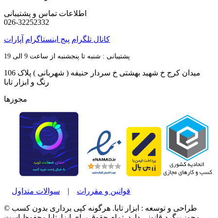
اطلاعات تماس و پشتیبانی
026-32252332
کانال تلگرام
پیج اینستاگرام
آپارات
پشتیبانی : شنبه تا پنجشنبه از ساعت 9 الی 19
میدان کرج خ شهید بهشتی خ سردار حنیفه ( شهربانی ) پلاک 106
رنگ و ابزار تابا
مجوزها
قوانین و مقررات
|
سوالات متداول
© طراحی و توسعه : ابزار تابا. هرگونه کپی برداری بدون کسب
مجوز پیگرد قانونی دارد. تمام حقوق برای ابزارتابا محفوظ است.