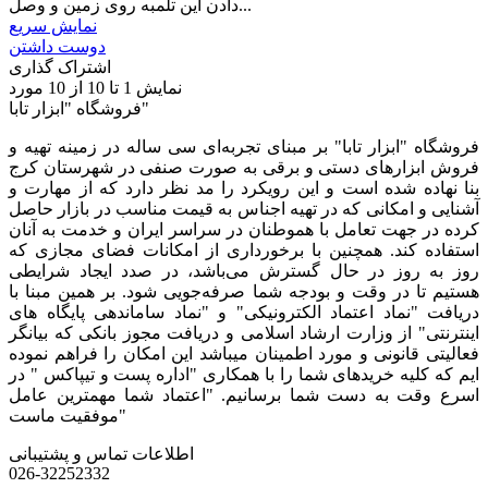
دادن این تلمبه روی زمین و وصل...
نمایش سریع
دوست داشتن
اشتراک گذاری
نمایش
1
تا 10 از 10 مورد
فروشگاه "ابزار تابا"
فروشگاه "ابزار تابا"
بر مبنای تجربه‌ای سی ساله در زمینه تهیه و
فروش ابزارهای دستی و برقی به صورت صنفی در شهرستان کرج
بنا نهاده شده است و این رویکرد را مد نظر دارد که از مهارت و
آشنایی و امکانی که در تهیه اجناس به قیمت مناسب در بازار حاصل
کرده در جهت تعامل با هموطنان در سراسر ایران و خدمت به آنان
استفاده کند. همچنین با برخورداری از امکانات فضای مجازی که
روز به روز در حال گسترش می‌باشد، در صدد ایجاد شرایطی
هستیم تا در وقت و بودجه شما صرفه‌جویی شود. بر همین مبنا با
دریافت "نماد اعتماد الکترونیکی" و "نماد ساماندهی پایگاه های
اینترنتی" از وزارت ارشاد اسلامی و دریافت مجوز بانکی که بیانگر
فعالیتی قانونی و مورد اطمینان میباشد این امکان را فراهم نموده
ایم که کلیه خریدهای شما را با همکاری "اداره پست و تیپاکس " در
اسرع وقت به دست شما برسانیم. "اعتماد شما مهمترین عامل
موفقیت ماست"
اطلاعات تماس و پشتیبانی
026-32252332