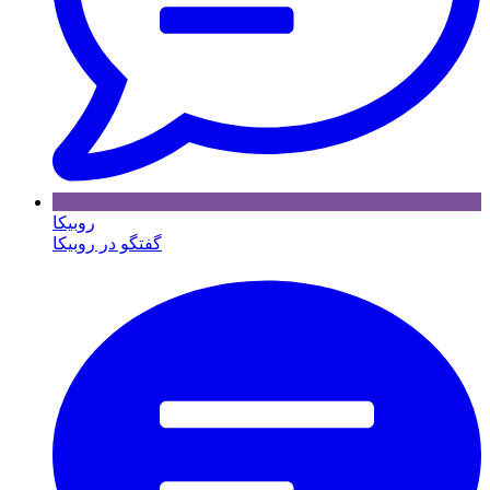
روبیکا
گفتگو در روبیکا