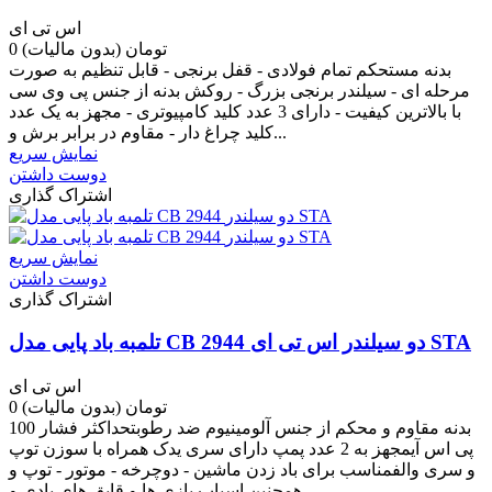
اس تی ای
0 تومان
(بدون مالیات)
بدنه مستحکم تمام فولادی - قفل برنجی - قابل تنظیم به صورت
مرحله ای - سیلندر برنجی بزرگ - روکش بدنه از جنس پی وی سی
با بالاترین کیفیت - دارای 3 عدد کلید کامپیوتری - مجهز به یک عدد
کلید چراغ دار - مقاوم در برابر برش و...
نمایش سریع
دوست داشتن
اشتراک گذاری
نمایش سریع
دوست داشتن
اشتراک گذاری
تلمبه باد پایی مدل CB 2944 دو سیلندر اس تی ای STA
اس تی ای
0 تومان
(بدون مالیات)
بدنه مقاوم و محکم از جنس آلومینیوم ضد رطوبتحداکثر فشار 100
پی اس آیمجهز به 2 عدد پمپ دارای سری یدک همراه با سوزن توپ
و سری والفمناسب برای باد زدن ماشین - دوچرخه - موتور - توپ و
همچنین اسباب بازی ها و قایق های بادی و...