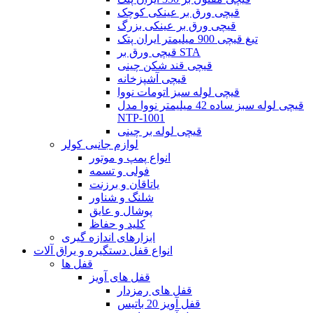
قیچی ورق بر عینکی کوچک
قیچی ورق بر عینکی بزرگ
تیغ قیچی 900 میلیمتر ایران پتک
قیچی ورق بر STA
قیچی قند شکن چینی
قیچی آشپزخانه
قیچی لوله سبز اتومات نووا
قیچی لوله سبز ساده 42 میلیمتر نووا مدل
NTP-1001
قیچی لوله بر چینی
لوازم جانبی کولر
انواع پمپ و موتور
فولی و تسمه
یاتاقان و برزنت
شلنگ و شناور
پوشال و عایق
کلید و حفاظ
ابزارهای اندازه گیری
انواع قفل دستگیره و یراق آلات
قفل ها
قفل های آویز
قفل های رمزدار
قفل آویز 20 باتیس