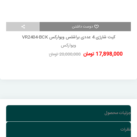
دوست داشتن
کیت شارژی 4 عددی براشلس ویوارکس VR2404-BCK
ویوارکس
17,898,000 تومان
20,000,000 تومان
-2,102,000 تومان
جزئیات محصول
نظرات