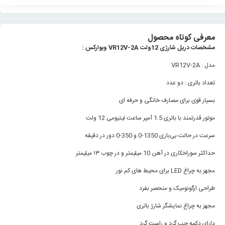
معرفی کوتاه محصول
مشخصات دریل شارژی 12ولت VR12V-2A ویوارکس :
مدل : VR12V-2A
تعداد باتری : دو عدد
بسیار قوی برای مصارف خانگی و حرفه ای
موتور قدرتمند با باتری 1.5 آمپر ساعت لیتیومی 12 ولت
سرعت در حالت بی‌باری 1350-0 و 350-0 دور در دقیقه
حداکثر سوراخکاری در آهن 10 میلیمتر و در چوب ۱۳ میلیمتر
مجهز به چراغ LED برای محیط های کم نور
طراحی ارگونومیک و منحصر بفرد
مجهز به چراغ نمایشگر شارژ باتری
دارای دکمه چپ گرد و راست گرد