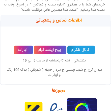
خریدهای شما را با همکاری "اداره پست و تیپاکس " در اسرع وقت به
دست شما برسانیم. "اعتماد شما مهمترین عامل موفقیت ماست"
اطلاعات تماس و پشتیبانی
کانال تلگرام
پیج اینستاگرام
آپارات
پشتیبانی : شنبه تا پنجشنبه از ساعت 9 الی 19
میدان کرج خ شهید بهشتی خ سردار حنیفه ( شهربانی ) پلاک 106 رنگ
و ابزار تابا
مجوزها