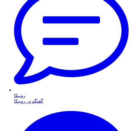
روبیکا
گفتگو در روبیکا