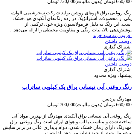
660,000 تومان
(بدون مالیات)
720,000 تومان
-60,000 تومان
رنگ روغنی براق قهوه‌ای روشن تولید شرکت سحرشیمی الوان،
یکی از محصولات استراتژیک در رده رنگ‌های آلکیدی هوا-خشک
است. این رنگ به دلیل فرمولاسیون ویژه خود، ترکیبی از
پوشش‌دهی بالا، ثبات رنگی و مقاومت محیطی را ارائه می‌دهد...
افزودن به سبد خرید
دوست داشتن
اشتراک گذاری
دوست داشتن
اشتراک گذاری
پیشنهاد ویژه محدود
رنگ روغنی آبی نیسانی براق یک کیلویی ساتراپ
مهدرنگ پردیس
660,000 تومان
(بدون مالیات)
700,000 تومان
-40,000 تومان
رنگ روغنی آبی نیسانی براق آلکیدی مهدرنگ از بهترین مواد آلی
ساخته شده و مناسب با آب و هوای ایران است رنگ روغنی براق
مهدرنگ دارای زﻣﺎن ﺧﺸﮏ ﺷﺪن، دوام ﭘﺎﯾﺪاری عالی در ﺑﺮاﺑﺮ ﺳﺎﯾﺶ
و ﻋﻮاﻣﻞ ﺟﻮی از ﺧﻮد ﻧﺸﺎن ﻣﯽ دﻫﺪ. ﻟﺬا ﺟﻬﺖ...