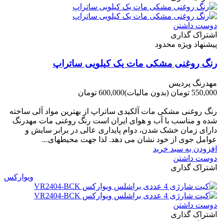
دوست داشتن
اشتراک گذاری
پیشنهاد ویژه محدود
رنگ روغنی مشکی مات یک کیلویی ساتراپ
مهدرنگ پردیس
550,000 تومان
(بدون مالیات)
600,000 تومان
-50,000 تومان
رنگ روغنی مشکی مات آلکیدی ساتراپ از بهترین مواد آلی ساخته
شده و مناسب با آب و هوای ایران است رنگ روغنی مات مهدرنگ
دارای زﻣﺎن ﺧﺸﮏ ﺷﺪن، دوام ﭘﺎﯾﺪاری عالی در ﺑﺮاﺑﺮ ﺳﺎﯾﺶ و
ﻋﻮاﻣﻞ ﺟﻮی از ﺧﻮد ﻧﺸﺎن ﻣﯽ دﻫﺪ. ﻟﺬا ﺟﻬﺖ ﻣﺤﯿﻄ‌‌ﻬﺎی...
افزودن به سبد خرید
دوست داشتن
اشتراک گذاری
ویوارکس
دوست داشتن
اشتراک گذاری