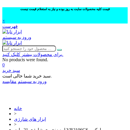
قیمت کلیه محصولات سایت به روز بوده و نیاز به استعلام قیمت نیست
×
فهرست
ورود به سیستم
برای محصولات بیشتر کلیک کنید.
No products were found.
0
سبد خرید
سبد خرید شما خالی است.
ورود به سیستم
مقایسه
02632252332
خانه
>
ابزار های شارژی
>
اره زنجیری شارژی 21 ولت VR2106CS ویوارکس