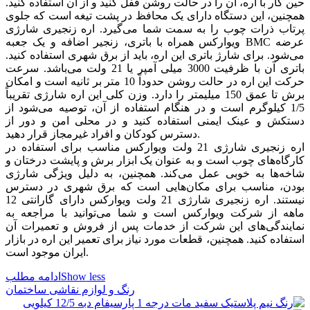
حین کار با اره، آن را در حالت روشن قفل کنید و از آن استفاده کنید.
همچنین، این دستگاه دارای یک محافظ در پشت تیغه است که جلوی
پرتاب ذرات چوب را به سمت شما می‌گیرد. اره زنجیری شارژی
ویوارکس همراه با باتری، زنجیر اضافه و یک جعبه BMC عرضه
می‌شود. برای شارژ باتری این اره، باید از برق شهری استفاده کنید.
باتری آن با ظرفیت 3000 میلی آمپر یا 21 ولت می‌باشد. سرعت
حرکت این اره در حالت روشن حدوداً 10 متر بر ثانیه است و امکان
برش تا عمق 150 میلیمتر را دارد. وزن کلی این اره شارژی تقریباً
1/5 کیلوگرم است و در هنگام استفاده از آن، توصیه می‌شود از
دستکش و عینک ایمنی استفاده کنید و در محلی امن و دور از
دسترس کودکان و افراد غیرمجاز قرار دهید.
اره زنجیری شارژی 21 ولت ویوارکس مناسب برای استفاده در
کارگاه‌های چوب است و به عنوان یک ابزار برش و پایشت درختان و
شاخه‌ها به خوبی عمل می‌کند. همچنین، به دلیل ویژگی شارژی
بودن، مناسب برای مکان‌هایی است که برق شهری در دسترس
نیستند. اره زنجیری شارژی 21 ولت ویوارکس دارای گارانتی 12
ماهه از شرکت ویوارکس است و شما می‌توانید با مراجعه به
نمایندگی‌های این شرکت از خدمات پس از فروش و تعمیرات آن
استفاده کنید. همچنین، قطعات مورد نیاز برای تعمیر این اره در بازار
ایران موجود است.
Show less
ادامه مطلب
رنگ و لوازم نقاشی ساختمان