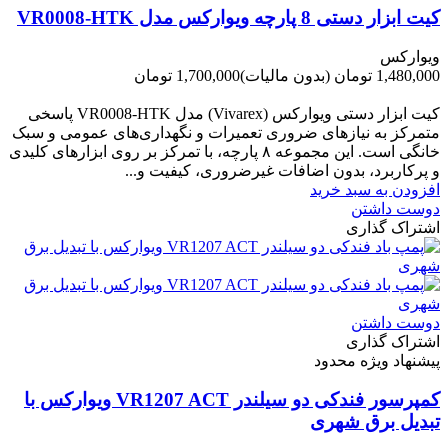
کیت ابزار دستی 8 پارچه ویوارکس مدل VR0008-HTK
ویوارکس
1,480,000 تومان
(بدون مالیات)
1,700,000 تومان
-220,000 تومان
کیت ابزار دستی ویوارکس (Vivarex) مدل VR0008-HTK پاسخی
متمرکز به نیازهای ضروری تعمیرات و نگهداری‌های عمومی و سبک
خانگی است. این مجموعه ۸ پارچه، با تمرکز بر روی ابزارهای کلیدی
و پرکاربرد، بدون اضافات غیرضروری، کیفیت و...
افزودن به سبد خرید
دوست داشتن
اشتراک گذاری
دوست داشتن
اشتراک گذاری
پیشنهاد ویژه محدود
کمپرسور فندکی دو سیلندر VR1207 ACT ویوارکس با
تبدیل برق شهری