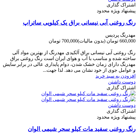
اشتراک گذاری
پیشنهاد ویژه محدود
رنگ روغنی آبی نیسانی براق یک کیلویی ساتراپ
مهدرنگ پردیس
660,000 تومان
(بدون مالیات)
700,000 تومان
-40,000 تومان
رنگ روغنی آبی نیسانی براق آلکیدی مهدرنگ از بهترین مواد آلی
ساخته شده و مناسب با آب و هوای ایران است رنگ روغنی براق
مهدرنگ دارای زﻣﺎن ﺧﺸﮏ ﺷﺪن، دوام ﭘﺎﯾﺪاری عالی در ﺑﺮاﺑﺮ ﺳﺎﯾﺶ
و ﻋﻮاﻣﻞ ﺟﻮی از ﺧﻮد ﻧﺸﺎن ﻣﯽ دﻫﺪ. ﻟﺬا ﺟﻬﺖ...
افزودن به سبد خرید
دوست داشتن
اشتراک گذاری
دوست داشتن
اشتراک گذاری
پیشنهاد ویژه محدود
رنگ روغنی سفید مات کیلو سحر شیمی الوان