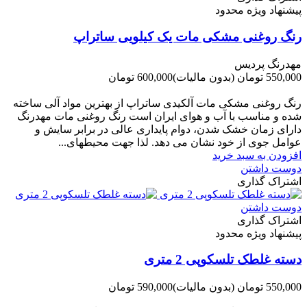
پیشنهاد ویژه محدود
رنگ روغنی مشکی مات یک کیلویی ساتراپ
مهدرنگ پردیس
550,000 تومان
(بدون مالیات)
600,000 تومان
-50,000 تومان
رنگ روغنی مشکی مات آلکیدی ساتراپ از بهترین مواد آلی ساخته
شده و مناسب با آب و هوای ایران است رنگ روغنی مات مهدرنگ
دارای زﻣﺎن ﺧﺸﮏ ﺷﺪن، دوام ﭘﺎﯾﺪاری عالی در ﺑﺮاﺑﺮ ﺳﺎﯾﺶ و
ﻋﻮاﻣﻞ ﺟﻮی از ﺧﻮد ﻧﺸﺎن ﻣﯽ دﻫﺪ. ﻟﺬا ﺟﻬﺖ ﻣﺤﯿﻄ‌‌ﻬﺎی...
افزودن به سبد خرید
دوست داشتن
اشتراک گذاری
دوست داشتن
اشتراک گذاری
پیشنهاد ویژه محدود
دسته غلطک تلسکوپی 2 متری
550,000 تومان
(بدون مالیات)
590,000 تومان
-40,000 تومان