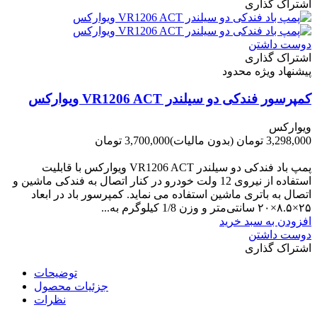
اشتراک گذاری
دوست داشتن
اشتراک گذاری
پیشنهاد ویژه محدود
کمپرسور فندکی دو سیلندر VR1206 ACT ویوارکس
ویوارکس
3,298,000 تومان
(بدون مالیات)
3,700,000 تومان
-402,000 تومان
پمپ باد فندکی دو سیلندر VR1206 ACT ویوارکس با قابلیت
استفاده از نیروی 12 ولت خودرو در کنار اتصال به فندکی ماشین و
اتصال به باتری ماشین استفاده می نماید. کمپرسور باد در ابعاد
۲۵×۸.۵×۲۰ سانتی‌متر و وزن 1/8 کیلوگرم به...
افزودن به سبد خرید
دوست داشتن
اشتراک گذاری
توضیحات
جزئیات محصول
نظرات