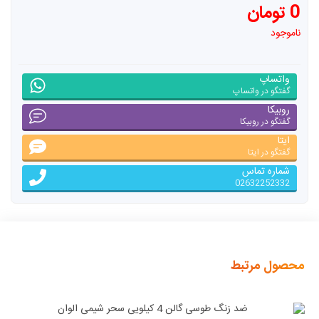
0 تومان
ناموجود
واتساپ
گفتگو در واتساپ
روبیکا
گفتگو در روبیکا
ایتا
گفتگو در ایتا
شماره تماس
02632252332
محصول مرتبط
ضد زنگ طوسی گالن 4 کیلویی سحر شیمی الوان