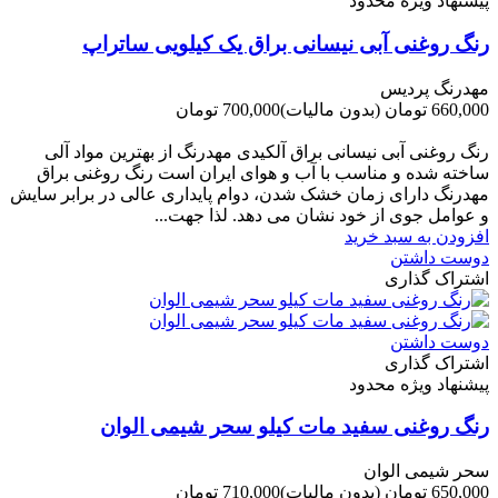
پیشنهاد ویژه محدود
رنگ روغنی آبی نیسانی براق یک کیلویی ساتراپ
مهدرنگ پردیس
660,000 تومان
(بدون مالیات)
700,000 تومان
-40,000 تومان
رنگ روغنی آبی نیسانی براق آلکیدی مهدرنگ از بهترین مواد آلی
ساخته شده و مناسب با آب و هوای ایران است رنگ روغنی براق
مهدرنگ دارای زﻣﺎن ﺧﺸﮏ ﺷﺪن، دوام ﭘﺎﯾﺪاری عالی در ﺑﺮاﺑﺮ ﺳﺎﯾﺶ
و ﻋﻮاﻣﻞ ﺟﻮی از ﺧﻮد ﻧﺸﺎن ﻣﯽ دﻫﺪ. ﻟﺬا ﺟﻬﺖ...
افزودن به سبد خرید
دوست داشتن
اشتراک گذاری
دوست داشتن
اشتراک گذاری
پیشنهاد ویژه محدود
رنگ روغنی سفید مات کیلو سحر شیمی الوان
سحر شیمی الوان
650,000 تومان
(بدون مالیات)
710,000 تومان