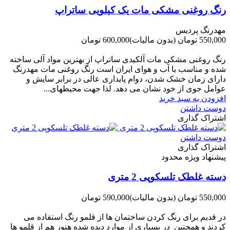
رنگ روغنی مشکی مات یک کیلویی ساتراپ
مهدرنگ پردیس
550,000 تومان
(بدون مالیات)
600,000 تومان
-50,000 تومان
رنگ روغنی مشکی مات آلکیدی ساتراپ از بهترین مواد آلی ساخته
شده و مناسب با آب و هوای ایران است رنگ روغنی مات مهدرنگ
دارای زﻣﺎن ﺧﺸﮏ ﺷﺪن، دوام ﭘﺎﯾﺪاری عالی در ﺑﺮاﺑﺮ ﺳﺎﯾﺶ و
ﻋﻮاﻣﻞ ﺟﻮی از ﺧﻮد ﻧﺸﺎن ﻣﯽ دﻫﺪ. ﻟﺬا ﺟﻬﺖ ﻣﺤﯿﻄ‌‌ﻬﺎی...
افزودن به سبد خرید
دوست داشتن
اشتراک گذاری
دوست داشتن
اشتراک گذاری
پیشنهاد ویژه محدود
دسته غلطک تلسکوپی 2 متری
550,000 تومان
(بدون مالیات)
590,000 تومان
-40,000 تومان
در قدیم برای رنگ کردن ساختمان ها از قلمو رنگ استفاده می
کردند و همچنین در بسیاری از موارد دیده شده هنوز هم از قلمو ها