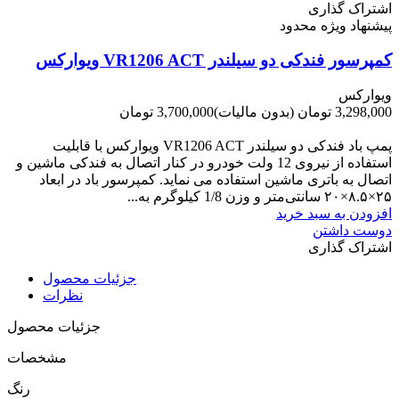
اشتراک گذاری
پیشنهاد ویژه محدود
کمپرسور فندکی دو سیلندر VR1206 ACT ویوارکس
ویوارکس
3,298,000 تومان
(بدون مالیات)
3,700,000 تومان
-402,000 تومان
پمپ باد فندکی دو سیلندر VR1206 ACT ویوارکس با قابلیت
استفاده از نیروی 12 ولت خودرو در کنار اتصال به فندکی ماشین و
اتصال به باتری ماشین استفاده می نماید. کمپرسور باد در ابعاد
۲۵×۸.۵×۲۰ سانتی‌متر و وزن 1/8 کیلوگرم به...
افزودن به سبد خرید
دوست داشتن
اشتراک گذاری
جزئیات محصول
نظرات
جزئیات محصول
مشخصات
رنگ