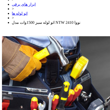
ابزار های برقی
>
اتو لوله ها
>
اتو لوله سبز 1500وات مدل NTW 2410 نووا