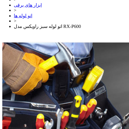
ابزار های برقی
>
اتو لوله ها
>
اتو لوله سبز راویکس مدل RX-P600