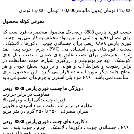
145,000 تومان
(بدون مالیات)
160,000 تومان
-15,000 تومان
معرفی کوتاه محصول
چسب فوری پارس 8888 ربعی یک محصول منحصر به فرد است که
برای اتصال دقیق و دائمی در بین مواد مختلف به کار می‌رود. چسب
فوری پارس ۸۸۸۸ ربعی برای چسباندن چوب ، دکورها ، لاستیک ،
چرم ، چوب پنبه ، نمد ، PVC سخت ، فوم های نرم ، استفاده می
شود . همینطور برای نصب عایق های صوتی ، نصب پانل های
آکوستیک ، (به جز یونولیت) و درزگیری شیارها جهت محافظت در
برابر رطوبت و شرایط آب و هوایی و بر روی سطح چوبی و هر
سطح جامد دیگر مورد استفاده قرار می گیرد . این محصول برای
مواد پلی استرن و چرم های مصنوعی پایه PVC مناسب نمی باشد .
ویژگی ها چسب فوری پارس 8888 ربعی :
مقاومت در برابر حرارت
قدرت چسبندگی اولیه و نهایی بالا
مقاوم در برابر آب ، نفت ، مواد اسیدی و قلیایی
میزان مصرف : ۲۵۰ تا ۳۵۰ گرم در متر مربع
کاربرد های چسب فوری پارس 8888 ربعی :
چسباندن چوب ، دکورها ، لاستیک ، چرم ، چوب پنبه ، نمد ، PVC
سخت ، فوم های نرم و …