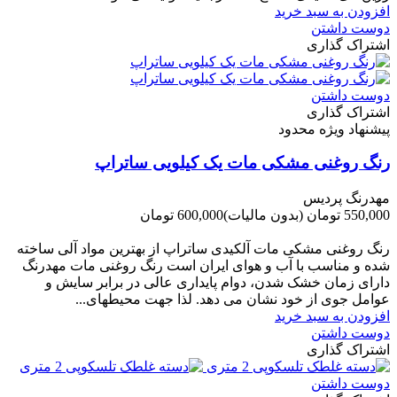
افزودن به سبد خرید
دوست داشتن
اشتراک گذاری
دوست داشتن
اشتراک گذاری
پیشنهاد ویژه محدود
رنگ روغنی مشکی مات یک کیلویی ساتراپ
مهدرنگ پردیس
550,000 تومان
(بدون مالیات)
600,000 تومان
-50,000 تومان
رنگ روغنی مشکی مات آلکیدی ساتراپ از بهترین مواد آلی ساخته
شده و مناسب با آب و هوای ایران است رنگ روغنی مات مهدرنگ
دارای زﻣﺎن ﺧﺸﮏ ﺷﺪن، دوام ﭘﺎﯾﺪاری عالی در ﺑﺮاﺑﺮ ﺳﺎﯾﺶ و
ﻋﻮاﻣﻞ ﺟﻮی از ﺧﻮد ﻧﺸﺎن ﻣﯽ دﻫﺪ. ﻟﺬا ﺟﻬﺖ ﻣﺤﯿﻄ‌‌ﻬﺎی...
افزودن به سبد خرید
دوست داشتن
اشتراک گذاری
دوست داشتن