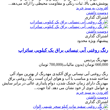
پوشش‌دهی بالا، ثبات رنگی و مقاومت محیطی را ارائه می‌دهد...
افزودن به سبد خرید
دوست داشتن
اشتراک گذاری
دوست داشتن
اشتراک گذاری
پیشنهاد ویژه محدود
رنگ روغنی آبی نیسانی براق یک کیلویی ساتراپ
مهدرنگ پردیس
660,000 تومان
(بدون مالیات)
700,000 تومان
-40,000 تومان
رنگ روغنی آبی نیسانی براق آلکیدی مهدرنگ از بهترین مواد آلی
ساخته شده و مناسب با آب و هوای ایران است رنگ روغنی براق
مهدرنگ دارای زﻣﺎن ﺧﺸﮏ ﺷﺪن، دوام ﭘﺎﯾﺪاری عالی در ﺑﺮاﺑﺮ ﺳﺎﯾﺶ
و ﻋﻮاﻣﻞ ﺟﻮی از ﺧﻮد ﻧﺸﺎن ﻣﯽ دﻫﺪ. ﻟﺬا ﺟﻬﺖ...
افزودن به سبد خرید
دوست داشتن
اشتراک گذاری