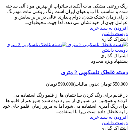
-50,000 تومان
رنگ روغنی مشکی مات آلکیدی ساتراپ از بهترین مواد آلی ساخته
شده و مناسب با آب و هوای ایران است رنگ روغنی مات مهدرنگ
دارای زﻣﺎن ﺧﺸﮏ ﺷﺪن، دوام ﭘﺎﯾﺪاری عالی در ﺑﺮاﺑﺮ ﺳﺎﯾﺶ و
ﻋﻮاﻣﻞ ﺟﻮی از ﺧﻮد ﻧﺸﺎن ﻣﯽ دﻫﺪ. ﻟﺬا ﺟﻬﺖ ﻣﺤﯿﻄ‌‌ﻬﺎی...
افزودن به سبد خرید
دوست داشتن
اشتراک گذاری
دوست داشتن
اشتراک گذاری
پیشنهاد ویژه محدود
دسته غلطک تلسکوپی 2 متری
550,000 تومان
(بدون مالیات)
590,000 تومان
-40,000 تومان
در قدیم برای رنگ کردن ساختمان ها از قلمو رنگ استفاده می
کردند و همچنین در بسیاری از موارد دیده شده هنوز هم از قلمو ها
برای رنگ آمیزی استفاده می شود اما به مرور زمان قلمو جای خود
را به غلطک داده است زیرا با استفاده...
افزودن به سبد خرید
دوست داشتن
اشتراک گذاری