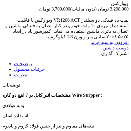
ویوارکس
3,298,000 تومان
(بدون مالیات)
3,700,000 تومان
-402,000 تومان
پمپ باد فندکی دو سیلندر VR1206 ACT ویوارکس با قابلیت
استفاده از نیروی 12 ولت خودرو در کنار اتصال به فندکی ماشین و
اتصال به باتری ماشین استفاده می نماید. کمپرسور باد در ابعاد
۲۵×۸.۵×۲۰ سانتی‌متر و وزن 1/8 کیلوگرم به...
افزودن به سبد خرید
دوست داشتن
اشتراک گذاری
توضیحات
جزئیات محصول
نظرات
توضیحات
مشخصات انبر کابل بر 7 اینچ دو کاره Wire Stripper :
بدنه فولادی
استفاده آسان
تیغه‌های مقاوم و تیز از جنس فولاد کروم وانادیوم