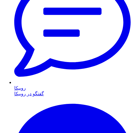
روبیکا
گفتگو در روبیکا