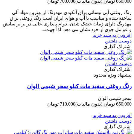
660,000 تومان
(بدون مالیات)
700,000 تومان
-40,000 تومان
رنگ روغنی آبی نیسانی براق آلکیدی مهدرنگ از بهترین مواد آلی
ساخته شده و مناسب با آب و هوای ایران است رنگ روغنی براق
مهدرنگ دارای زﻣﺎن ﺧﺸﮏ ﺷﺪن، دوام ﭘﺎﯾﺪاری عالی در ﺑﺮاﺑﺮ ﺳﺎﯾﺶ
و ﻋﻮاﻣﻞ ﺟﻮی از ﺧﻮد ﻧﺸﺎن ﻣﯽ دﻫﺪ. ﻟﺬا ﺟﻬﺖ...
افزودن به سبد خرید
دوست داشتن
اشتراک گذاری
دوست داشتن
اشتراک گذاری
پیشنهاد ویژه محدود
رنگ روغنی سفید مات کیلو سحر شیمی الوان
سحر شیمی الوان
650,000 تومان
(بدون مالیات)
710,000 تومان
-60,000 تومان
افزودن به سبد خرید
دوست داشتن
اشتراک گذاری