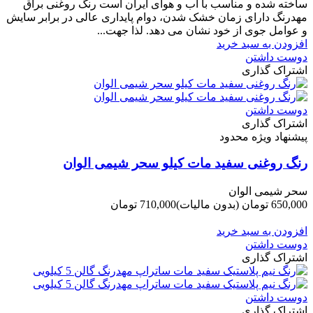
ساخته شده و مناسب با آب و هوای ایران است رنگ روغنی براق
مهدرنگ دارای زﻣﺎن ﺧﺸﮏ ﺷﺪن، دوام ﭘﺎﯾﺪاری عالی در ﺑﺮاﺑﺮ ﺳﺎﯾﺶ
و ﻋﻮاﻣﻞ ﺟﻮی از ﺧﻮد ﻧﺸﺎن ﻣﯽ دﻫﺪ. ﻟﺬا ﺟﻬﺖ...
افزودن به سبد خرید
دوست داشتن
اشتراک گذاری
دوست داشتن
اشتراک گذاری
پیشنهاد ویژه محدود
رنگ روغنی سفید مات کیلو سحر شیمی الوان
سحر شیمی الوان
650,000 تومان
(بدون مالیات)
710,000 تومان
-60,000 تومان
افزودن به سبد خرید
دوست داشتن
اشتراک گذاری
دوست داشتن
اشتراک گذاری