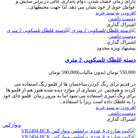
دارای زﻣﺎن ﺧﺸﮏ ﺷﺪن، دوام ﭘﺎﯾﺪاری عالی در ﺑﺮاﺑﺮ ﺳﺎﯾﺶ و
ﻋﻮاﻣﻞ ﺟﻮی از ﺧﻮد ﻧﺸﺎن ﻣﯽ دﻫﺪ. ﻟﺬا ﺟﻬﺖ ﻣﺤﯿﻄ‌‌ﻬﺎی...
افزودن به سبد خرید
دوست داشتن
اشتراک گذاری
دوست داشتن
اشتراک گذاری
پیشنهاد ویژه محدود
دسته غلطک تلسکوپی 2 متری
550,000 تومان
(بدون مالیات)
590,000 تومان
-40,000 تومان
در قدیم برای رنگ کردن ساختمان ها از قلمو رنگ استفاده می
کردند و همچنین در بسیاری از موارد دیده شده هنوز هم از قلمو ها
برای رنگ آمیزی استفاده می شود اما به مرور زمان قلمو جای خود
را به غلطک داده است زیرا با استفاده...
افزودن به سبد خرید
دوست داشتن
اشتراک گذاری
ویوارکس