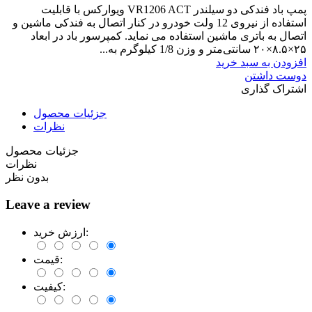
پمپ باد فندکی دو سیلندر VR1206 ACT ویوارکس با قابلیت
استفاده از نیروی 12 ولت خودرو در کنار اتصال به فندکی ماشین و
اتصال به باتری ماشین استفاده می نماید. کمپرسور باد در ابعاد
۲۵×۸.۵×۲۰ سانتی‌متر و وزن 1/8 کیلوگرم به...
افزودن به سبد خرید
دوست داشتن
اشتراک گذاری
جزئیات محصول
نظرات
جزئیات محصول
نظرات
بدون نظر
Leave a review
ارزش خرید:
قیمت:
کیفیت: