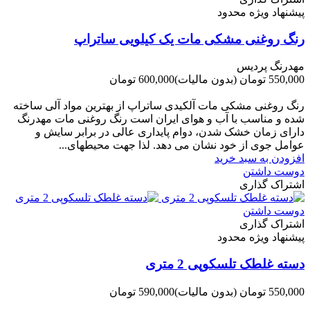
پیشنهاد ویژه محدود
رنگ روغنی مشکی مات یک کیلویی ساتراپ
مهدرنگ پردیس
550,000 تومان
(بدون مالیات)
600,000 تومان
-50,000 تومان
رنگ روغنی مشکی مات آلکیدی ساتراپ از بهترین مواد آلی ساخته
شده و مناسب با آب و هوای ایران است رنگ روغنی مات مهدرنگ
دارای زﻣﺎن ﺧﺸﮏ ﺷﺪن، دوام ﭘﺎﯾﺪاری عالی در ﺑﺮاﺑﺮ ﺳﺎﯾﺶ و
ﻋﻮاﻣﻞ ﺟﻮی از ﺧﻮد ﻧﺸﺎن ﻣﯽ دﻫﺪ. ﻟﺬا ﺟﻬﺖ ﻣﺤﯿﻄ‌‌ﻬﺎی...
افزودن به سبد خرید
دوست داشتن
اشتراک گذاری
دوست داشتن
اشتراک گذاری
پیشنهاد ویژه محدود
دسته غلطک تلسکوپی 2 متری
550,000 تومان
(بدون مالیات)
590,000 تومان
-40,000 تومان