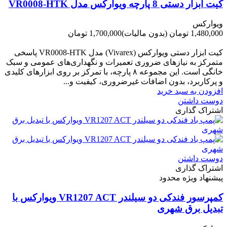
کیت ابزار دستی 8 پارچه ویوارکس مدل VR0008-HTK
ویوارکس
1,480,000 تومان
(بدون مالیات)
1,700,000 تومان
-220,000 تومان
کیت ابزار دستی ویوارکس (Vivarex) مدل VR0008-HTK پاسخی
متمرکز به نیازهای ضروری تعمیرات و نگهداری‌های عمومی و سبک
خانگی است. این مجموعه ۸ پارچه، با تمرکز بر روی ابزارهای کلیدی
و پرکاربرد، بدون اضافات غیرضروری، کیفیت و...
افزودن به سبد خرید
دوست داشتن
اشتراک گذاری
دوست داشتن
اشتراک گذاری
پیشنهاد ویژه محدود
کمپرسور فندکی دو سیلندر VR1207 ACT ویوارکس با
تبدیل برق شهری