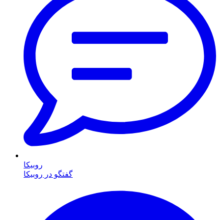
روبیکا
گفتگو در روبیکا