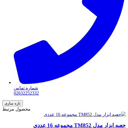
شماره تماس
02632252332
محصول مرتبط
جعبه ابزار مدل TM852 مجموعه 16 عددی