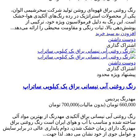
-60,000 تومان
رنگ روغنی براق قهوه‌ای روشن تولید شرکت سحرشیمی الوان،
یکی از محصولات استراتژیک در رده رنگ‌های آلکیدی هوا-خشک
است. این رنگ به دلیل فرمولاسیون ویژه خود، ترکیبی از
پوشش‌دهی بالا، ثبات رنگی و مقاومت محیطی را ارائه می‌دهد...
افزودن به سبد خرید
دوست داشتن
اشتراک گذاری
دوست داشتن
اشتراک گذاری
پیشنهاد ویژه محدود
رنگ روغنی آبی نیسانی براق یک کیلویی ساتراپ
مهدرنگ پردیس
660,000 تومان
(بدون مالیات)
700,000 تومان
-40,000 تومان
رنگ روغنی آبی نیسانی براق آلکیدی مهدرنگ از بهترین مواد آلی
ساخته شده و مناسب با آب و هوای ایران است رنگ روغنی براق
مهدرنگ دارای زﻣﺎن ﺧﺸﮏ ﺷﺪن، دوام ﭘﺎﯾﺪاری عالی در ﺑﺮاﺑﺮ ﺳﺎﯾﺶ
و ﻋﻮاﻣﻞ ﺟﻮی از ﺧﻮد ﻧﺸﺎن ﻣﯽ دﻫﺪ. ﻟﺬا ﺟﻬﺖ...