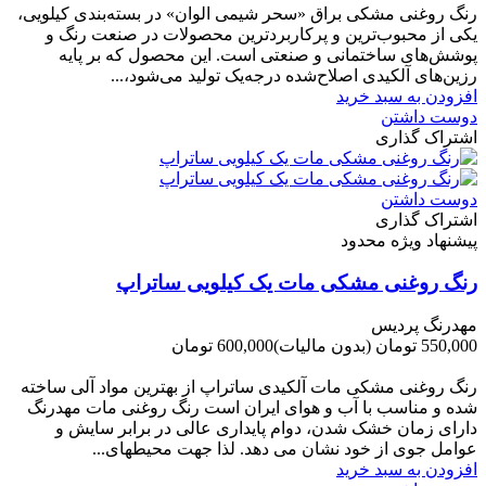
رنگ روغنی مشکی براق «سحر شیمی الوان» در بسته‌بندی کیلویی،
یکی از محبوب‌ترین و پرکاربردترین محصولات در صنعت رنگ و
پوشش‌های ساختمانی و صنعتی است. این محصول که بر پایه
رزین‌های آلکیدی اصلاح‌شده درجه‌یک تولید می‌شود،...
افزودن به سبد خرید
دوست داشتن
اشتراک گذاری
دوست داشتن
اشتراک گذاری
پیشنهاد ویژه محدود
رنگ روغنی مشکی مات یک کیلویی ساتراپ
مهدرنگ پردیس
550,000 تومان
(بدون مالیات)
600,000 تومان
-50,000 تومان
رنگ روغنی مشکی مات آلکیدی ساتراپ از بهترین مواد آلی ساخته
شده و مناسب با آب و هوای ایران است رنگ روغنی مات مهدرنگ
دارای زﻣﺎن ﺧﺸﮏ ﺷﺪن، دوام ﭘﺎﯾﺪاری عالی در ﺑﺮاﺑﺮ ﺳﺎﯾﺶ و
ﻋﻮاﻣﻞ ﺟﻮی از ﺧﻮد ﻧﺸﺎن ﻣﯽ دﻫﺪ. ﻟﺬا ﺟﻬﺖ ﻣﺤﯿﻄ‌‌ﻬﺎی...
افزودن به سبد خرید