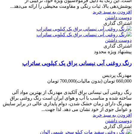
است. این رنگ به دلیل فرمولاسیون ویژه خود، ترکیبی از
پوشش‌دهی بالا، ثبات رنگی و مقاومت محیطی را ارائه می‌دهد...
افزودن به سبد خرید
دوست داشتن
اشتراک گذاری
دوست داشتن
اشتراک گذاری
پیشنهاد ویژه محدود
رنگ روغنی آبی نیسانی براق یک کیلویی ساتراپ
مهدرنگ پردیس
660,000 تومان
(بدون مالیات)
700,000 تومان
-40,000 تومان
رنگ روغنی آبی نیسانی براق آلکیدی مهدرنگ از بهترین مواد آلی
ساخته شده و مناسب با آب و هوای ایران است رنگ روغنی براق
مهدرنگ دارای زﻣﺎن ﺧﺸﮏ ﺷﺪن، دوام ﭘﺎﯾﺪاری عالی در ﺑﺮاﺑﺮ ﺳﺎﯾﺶ
و ﻋﻮاﻣﻞ ﺟﻮی از ﺧﻮد ﻧﺸﺎن ﻣﯽ دﻫﺪ. ﻟﺬا ﺟﻬﺖ...
افزودن به سبد خرید
دوست داشتن
اشتراک گذاری