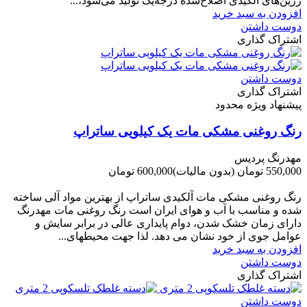
رزین‌های آلکیدی اصلاح‌شده درجه‌یک تولید می‌شود،...
افزودن به سبد خرید
دوست داشتن
اشتراک گذاری
دوست داشتن
اشتراک گذاری
پیشنهاد ویژه محدود
رنگ روغنی مشکی مات یک کیلویی ساتراپ
مهدرنگ پردیس
550,000 تومان
(بدون مالیات)
600,000 تومان
-50,000 تومان
رنگ روغنی مشکی مات آلکیدی ساتراپ از بهترین مواد آلی ساخته
شده و مناسب با آب و هوای ایران است رنگ روغنی مات مهدرنگ
دارای زﻣﺎن ﺧﺸﮏ ﺷﺪن، دوام ﭘﺎﯾﺪاری عالی در ﺑﺮاﺑﺮ ﺳﺎﯾﺶ و
ﻋﻮاﻣﻞ ﺟﻮی از ﺧﻮد ﻧﺸﺎن ﻣﯽ دﻫﺪ. ﻟﺬا ﺟﻬﺖ ﻣﺤﯿﻄ‌‌ﻬﺎی...
افزودن به سبد خرید
دوست داشتن
اشتراک گذاری
دوست داشتن