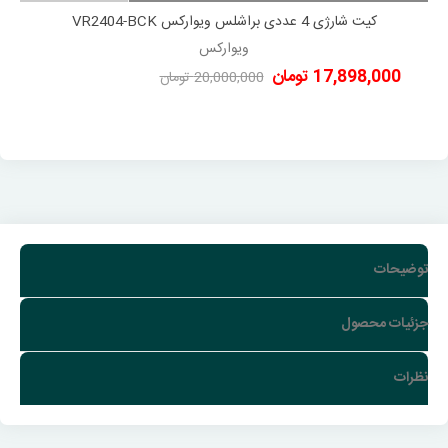
کیت شارژی 4 عددی براشلس ویوارکس VR2404-BCK
ویوارکس
17,898,000 تومان
20,000,000 تومان
-2,102,000 تومان
توضیحات
جزئیات محصول
نظرات