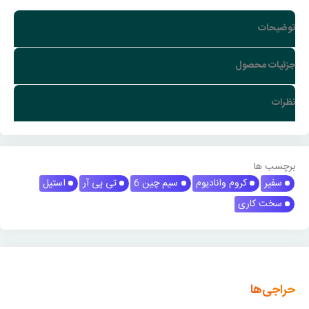
توضیحات
جزئیات محصول
نظرات
برچسب ها
سفیر
کروم وانادیوم
سیم چین 6
تی پی آر
استیل
سخت کاری
حراجی‌ها