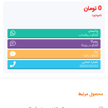
0 تومان
ناموجود
واتساپ
گفتگو در واتساپ
روبیکا
گفتگو در روبیکا
ایتا
گفتگو در ایتا
شماره تماس
02632252332
محصول مرتبط