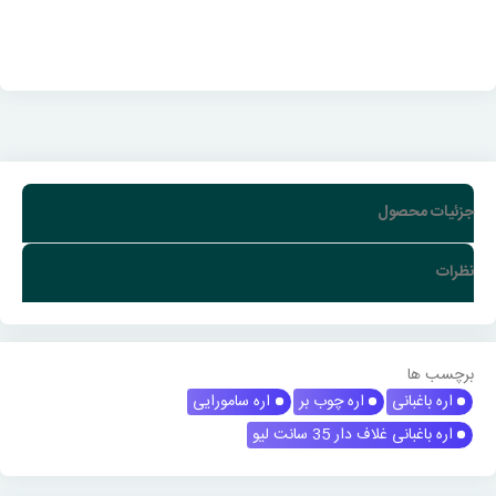
جزئیات محصول
نظرات
برچسب ها
اره باغبانی
اره چوب بر
اره سامورایی
اره باغبانی غلاف دار 35 سانت لیو