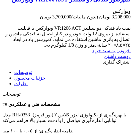
ویوارکس
3,298,000 تومان
(بدون مالیات)
3,700,000 تومان
-402,000 تومان
پمپ باد فندکی دو سیلندر VR1206 ACT ویوارکس با قابلیت
استفاده از نیروی 12 ولت خودرو در کنار اتصال به فندکی ماشین و
اتصال به باتری ماشین استفاده می نماید. کمپرسور باد در ابعاد
۲۵×۸.۵×۲۰ سانتی‌متر و وزن 1/8 کیلوگرم به...
افزودن به سبد خرید
دوست داشتن
اشتراک گذاری
توضیحات
جزئیات محصول
نظرات
توضیحات
## مشخصات فنی و عملکردی
مدل RH-9353 با بهره‌گیری از تکنولوژی لیزر کلاس ۲ (نور قرمز)،
توانایی اندازه‌گیری فواصل را با دقت بسیار بالا فراهم می‌کند.
دامنه اندازه‌گیری: از ۰.۰۵ تا ۱۰۰ متر.