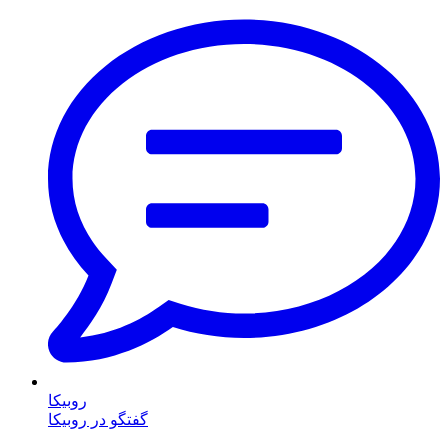
روبیکا
گفتگو در روبیکا