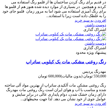
در قدیم برای رنگ کردن ساختمان ها از قلمو رنگ استفاده می
کردند و همچنین در بسیاری از موارد دیده شده هنوز هم از قلمو ها
برای رنگ آمیزی استفاده می شود اما به مرور زمان قلمو جای خود
را به غلطک داده است زیرا با استفاده...
افزودن به سبد خرید
دوست داشتن
اشتراک گذاری
دوست داشتن
اشتراک گذاری
پیشنهاد ویژه محدود
رنگ روغنی مشکی مات یک کیلویی ساتراپ
مهدرنگ پردیس
550,000 تومان
(بدون مالیات)
600,000 تومان
-50,000 تومان
رنگ روغنی مشکی مات آلکیدی ساتراپ از بهترین مواد آلی ساخته
شده و مناسب با آب و هوای ایران است رنگ روغنی مات مهدرنگ
دارای زﻣﺎن ﺧﺸﮏ ﺷﺪن، دوام ﭘﺎﯾﺪاری عالی در ﺑﺮاﺑﺮ ﺳﺎﯾﺶ و
ﻋﻮاﻣﻞ ﺟﻮی از ﺧﻮد ﻧﺸﺎن ﻣﯽ دﻫﺪ. ﻟﺬا ﺟﻬﺖ ﻣﺤﯿﻄ‌‌ﻬﺎی...
افزودن به سبد خرید