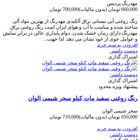
مهدرنگ پردیس
660,000 تومان
(بدون مالیات)
700,000 تومان
-40,000 تومان
رنگ روغنی آبی نیسانی براق آلکیدی مهدرنگ از بهترین مواد آلی
ساخته شده و مناسب با آب و هوای ایران است رنگ روغنی براق
مهدرنگ دارای زﻣﺎن ﺧﺸﮏ ﺷﺪن، دوام ﭘﺎﯾﺪاری عالی در ﺑﺮاﺑﺮ ﺳﺎﯾﺶ
و ﻋﻮاﻣﻞ ﺟﻮی از ﺧﻮد ﻧﺸﺎن ﻣﯽ دﻫﺪ. ﻟﺬا ﺟﻬﺖ...
افزودن به سبد خرید
دوست داشتن
اشتراک گذاری
دوست داشتن
اشتراک گذاری
پیشنهاد ویژه محدود
رنگ روغنی سفید مات کیلو سحر شیمی الوان
سحر شیمی الوان
650,000 تومان
(بدون مالیات)
710,000 تومان
-60,000 تومان
افزودن به سبد خرید
دوست داشتن