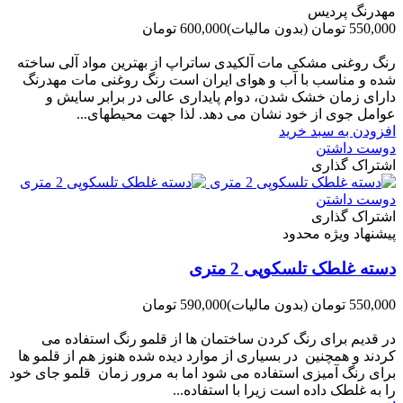
مهدرنگ پردیس
550,000 تومان
(بدون مالیات)
600,000 تومان
-50,000 تومان
رنگ روغنی مشکی مات آلکیدی ساتراپ از بهترین مواد آلی ساخته
شده و مناسب با آب و هوای ایران است رنگ روغنی مات مهدرنگ
دارای زﻣﺎن ﺧﺸﮏ ﺷﺪن، دوام ﭘﺎﯾﺪاری عالی در ﺑﺮاﺑﺮ ﺳﺎﯾﺶ و
ﻋﻮاﻣﻞ ﺟﻮی از ﺧﻮد ﻧﺸﺎن ﻣﯽ دﻫﺪ. ﻟﺬا ﺟﻬﺖ ﻣﺤﯿﻄ‌‌ﻬﺎی...
افزودن به سبد خرید
دوست داشتن
اشتراک گذاری
دوست داشتن
اشتراک گذاری
پیشنهاد ویژه محدود
دسته غلطک تلسکوپی 2 متری
550,000 تومان
(بدون مالیات)
590,000 تومان
-40,000 تومان
در قدیم برای رنگ کردن ساختمان ها از قلمو رنگ استفاده می
کردند و همچنین در بسیاری از موارد دیده شده هنوز هم از قلمو ها
برای رنگ آمیزی استفاده می شود اما به مرور زمان قلمو جای خود
را به غلطک داده است زیرا با استفاده...