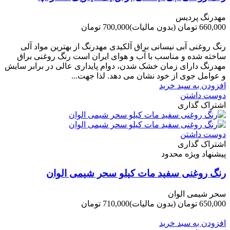
مهدرنگ پردیس
660,000 تومان
(بدون مالیات)
700,000 تومان
-40,000 تومان
رنگ روغنی آبی نیسانی براق آلکیدی مهدرنگ از بهترین مواد آلی
ساخته شده و مناسب با آب و هوای ایران است رنگ روغنی براق
مهدرنگ دارای زﻣﺎن ﺧﺸﮏ ﺷﺪن، دوام ﭘﺎﯾﺪاری عالی در ﺑﺮاﺑﺮ ﺳﺎﯾﺶ
و ﻋﻮاﻣﻞ ﺟﻮی از ﺧﻮد ﻧﺸﺎن ﻣﯽ دﻫﺪ. ﻟﺬا ﺟﻬﺖ...
افزودن به سبد خرید
دوست داشتن
اشتراک گذاری
دوست داشتن
اشتراک گذاری
پیشنهاد ویژه محدود
رنگ روغنی سفید مات کیلو سحر شیمی الوان
سحر شیمی الوان
650,000 تومان
(بدون مالیات)
710,000 تومان
-60,000 تومان
افزودن به سبد خرید