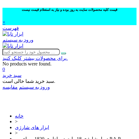
قیمت کلیه محصولات سایت به روز بوده و نیاز به استعلام قیمت نیست
×
فهرست
ورود به سیستم
برای محصولات بیشتر کلیک کنید.
No products were found.
0
سبد خرید
سبد خرید شما خالی است.
ورود به سیستم
مقایسه
02632252332
خانه
>
ابزار های شارژی
>
دريل شارژی 18 ولت دو باطری 1820 پی ای پی P.A.P