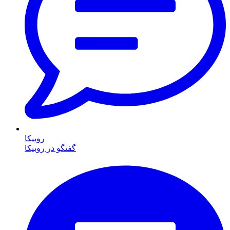
روبیکا
گفتگو در روبیکا