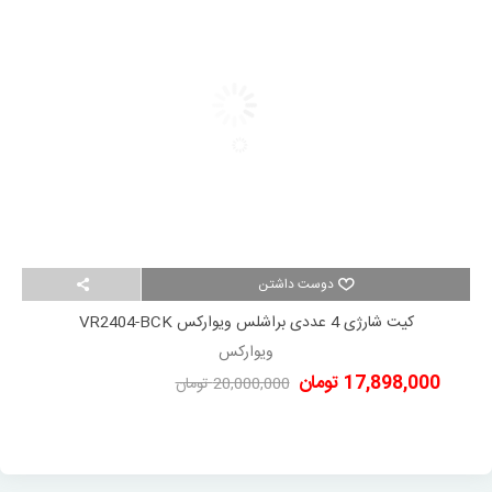
دوست داشتن
کیت شارژی 4 عددی براشلس ویوارکس VR2404-BCK
ویوارکس
17,898,000 تومان
20,000,000 تومان
-2,102,000 تومان