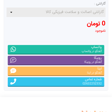
گارانتی :
0 تومان
ناموجود
واتساپ
گفتگو در واتساپ
روبیکا
گفتگو در روبیکا
ایتا
گفتگو در ایتا
شماره تماس
02632252332