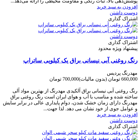
پوشش‌دهی بالا، ثبات رنگی و مقاومت محیطی را ارائه می‌دهد...
افزودن به سبد خرید
دوست داشتن
اشتراک گذاری
دوست داشتن
اشتراک گذاری
پیشنهاد ویژه محدود
رنگ روغنی آبی نیسانی براق یک کیلویی ساتراپ
مهدرنگ پردیس
660,000 تومان
(بدون مالیات)
700,000 تومان
-40,000 تومان
رنگ روغنی آبی نیسانی براق آلکیدی مهدرنگ از بهترین مواد آلی
ساخته شده و مناسب با آب و هوای ایران است رنگ روغنی براق
مهدرنگ دارای زﻣﺎن ﺧﺸﮏ ﺷﺪن، دوام ﭘﺎﯾﺪاری عالی در ﺑﺮاﺑﺮ ﺳﺎﯾﺶ
و ﻋﻮاﻣﻞ ﺟﻮی از ﺧﻮد ﻧﺸﺎن ﻣﯽ دﻫﺪ. ﻟﺬا ﺟﻬﺖ...
افزودن به سبد خرید
دوست داشتن
اشتراک گذاری