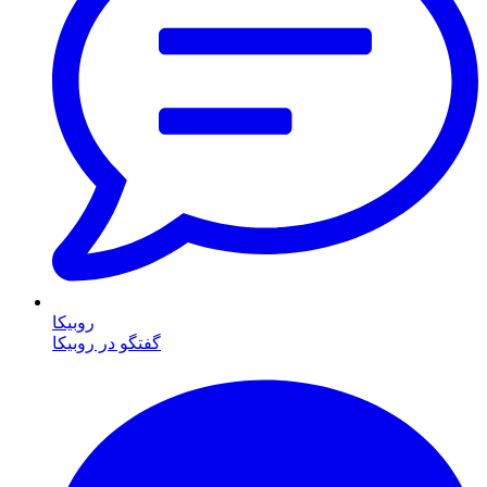
روبیکا
گفتگو در روبیکا