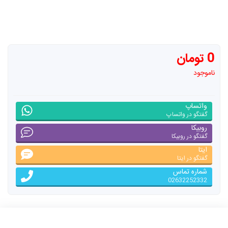
0 تومان
ناموجود
واتساپ
گفتگو در واتساپ
روبیکا
گفتگو در روبیکا
ایتا
گفتگو در ایتا
شماره تماس
02632252332