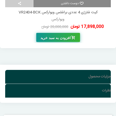
دوست داشتن
کیت شارژی 4 عددی براشلس ویوارکس VR2404-BCK
ویوارکس
17,898,000 تومان
20,000,000 تومان
-2,102,000 تومان
افزودن به سبد خرید
جزئیات محصول
نظرات