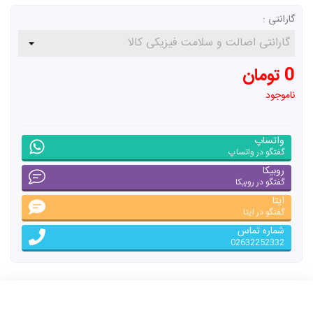
گارانتی :
0 تومان
ناموجود
واتساپ
گفتگو در واتساپ
روبیکا
گفتگو در روبیکا
ایتا
گفتگو در ایتا
شماره تماس
02632252332