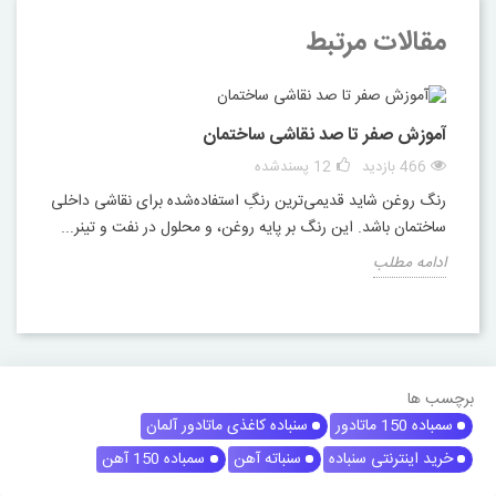
مقالات مرتبط
آموزش صفر تا صد نقاشی ساختمان
466 بازدید
12
پسندشده
رنگ روغن شاید قدیمی‌ترین رنگِ استفاده‌شده برای نقاشی داخلی
ساختمان باشد. این رنگ بر پایه روغن، و محلول در نفت و تینر...
ادامه مطلب
برچسب ها
سمباده 150 ماتادور
سنباده کاغذی ماتادور آلمان
خرید اینترنتی سنباده
سنباته آهن
سمباده 150 آهن