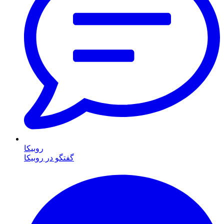
روبیکا
گفتگو در روبیکا