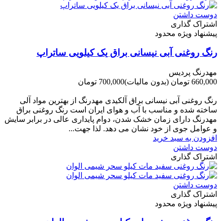
دوست داشتن
اشتراک گذاری
پیشنهاد ویژه محدود
رنگ روغنی آبی نیسانی براق یک کیلویی ساتراپ
مهدرنگ پردیس
660,000 تومان
(بدون مالیات)
700,000 تومان
-40,000 تومان
رنگ روغنی آبی نیسانی براق آلکیدی مهدرنگ از بهترین مواد آلی
ساخته شده و مناسب با آب و هوای ایران است رنگ روغنی براق
مهدرنگ دارای زﻣﺎن ﺧﺸﮏ ﺷﺪن، دوام ﭘﺎﯾﺪاری عالی در ﺑﺮاﺑﺮ ﺳﺎﯾﺶ
و ﻋﻮاﻣﻞ ﺟﻮی از ﺧﻮد ﻧﺸﺎن ﻣﯽ دﻫﺪ. ﻟﺬا ﺟﻬﺖ...
افزودن به سبد خرید
دوست داشتن
اشتراک گذاری
دوست داشتن
اشتراک گذاری
پیشنهاد ویژه محدود