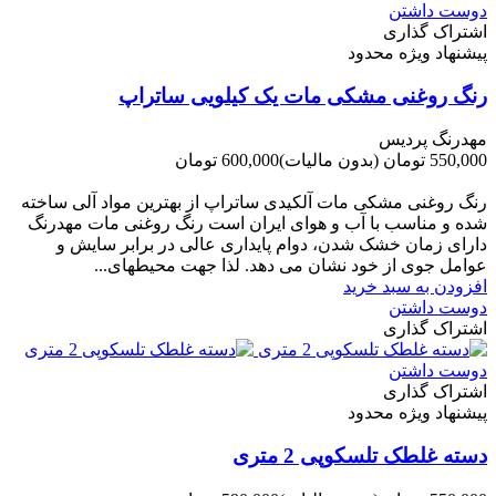
دوست داشتن
اشتراک گذاری
پیشنهاد ویژه محدود
رنگ روغنی مشکی مات یک کیلویی ساتراپ
مهدرنگ پردیس
550,000 تومان
(بدون مالیات)
600,000 تومان
-50,000 تومان
رنگ روغنی مشکی مات آلکیدی ساتراپ از بهترین مواد آلی ساخته
شده و مناسب با آب و هوای ایران است رنگ روغنی مات مهدرنگ
دارای زﻣﺎن ﺧﺸﮏ ﺷﺪن، دوام ﭘﺎﯾﺪاری عالی در ﺑﺮاﺑﺮ ﺳﺎﯾﺶ و
ﻋﻮاﻣﻞ ﺟﻮی از ﺧﻮد ﻧﺸﺎن ﻣﯽ دﻫﺪ. ﻟﺬا ﺟﻬﺖ ﻣﺤﯿﻄ‌‌ﻬﺎی...
افزودن به سبد خرید
دوست داشتن
اشتراک گذاری
دوست داشتن
اشتراک گذاری
پیشنهاد ویژه محدود
دسته غلطک تلسکوپی 2 متری