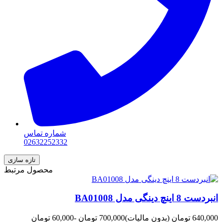
شماره تماس
02632252332
محصول مرتبط
انبردست 8 اینچ دینگی مدل BA01008
640,000 تومان
(بدون مالیات)
700,000 تومان
-60,000 تومان