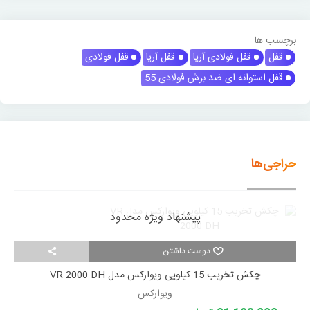
برچسب ها
قفل
قفل فولادی آریا
قفل آریا
قفل فولادی
قفل استوانه ای ضد برش فولادی 55
حراجی‌ها
پیشنهاد ویژه محدود
دوست داشتن
چکش تخریب 15 کیلویی ویوارکس مدل VR 2000 DH
ویوارکس