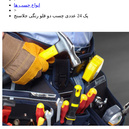
انواع چسب ها
>
پک 24 عددی چسب دو قلو رنگی جلاسنج