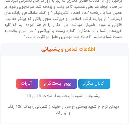
برخورداری از امکانات فضای مجازی که روز به روز در حال گسترش می‌باشد،
در صدد ایجاد شرایطی هستیم تا در وقت و بودجه شما صرفه‌جویی شود. بر
همین مبنا با دریافت "نماد اعتماد الکترونیکی" و "نماد ساماندهی پایگاه های
اینترنتی" از وزارت ارشاد اسلامی و دریافت مجوز بانکی که بیانگر فعالیتی
قانونی و مورد اطمینان میباشد این امکان را فراهم نموده ایم که کلیه
خریدهای شما را با همکاری "اداره پست و تیپاکس " در اسرع وقت به
دست شما برسانیم. "اعتماد شما مهمترین عامل موفقیت ماست"
اطلاعات تماس و پشتیبانی
کانال تلگرام
پیج اینستاگرام
آپارات
پشتیبانی : شنبه تا پنجشنبه از ساعت 9 الی 19
میدان کرج خ شهید بهشتی خ سردار حنیفه ( شهربانی ) پلاک 106 رنگ
و ابزار تابا