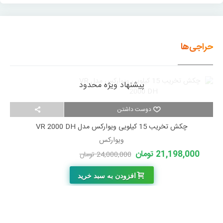
حراجی‌ها
پیشنهاد ویژه محدود
دوست داشتن
چکش تخریب 15 کیلویی ویوارکس مدل VR 2000 DH
ویوارکس
21,198,000 تومان
24,000,000 تومان
-2,802,000 تومان
افزودن به سبد خرید