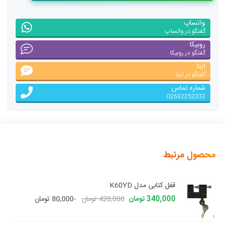
واتساپ
گفتگو در واتساپ
روبیکا
گفتگو در روبیکا
ایتا
گفتگو در ایتا
شماره تماس
02632252332
محصول مرتبط
قفل کتابی مدل K60YD
340,000 تومان
420,000 تومان
-80,000 تومان