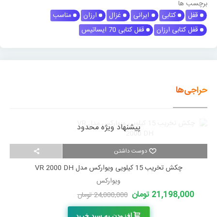
برچسب ها
قفل
کتابی
ایرانی
غزال
ارزان
مناسب
قفل کتابی ارزان
قفل کتابی 70 ایساتیس
حراجی‌ها
پیشنهاد ویژه محدود
دوست داشتن
چکش تخریب 15 کیلویی ویوارکس مدل VR 2000 DH
ویوارکس
21,198,000 تومان
24,000,000 تومان
-2,802,000 تومان
افزودن به سبد خرید