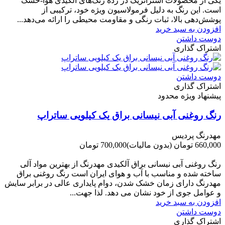
یکی از محصولات استراتژیک در رده رنگ‌های آلکیدی هوا-خشک
است. این رنگ به دلیل فرمولاسیون ویژه خود، ترکیبی از
پوشش‌دهی بالا، ثبات رنگی و مقاومت محیطی را ارائه می‌دهد...
افزودن به سبد خرید
دوست داشتن
اشتراک گذاری
دوست داشتن
اشتراک گذاری
پیشنهاد ویژه محدود
رنگ روغنی آبی نیسانی براق یک کیلویی ساتراپ
مهدرنگ پردیس
660,000 تومان
(بدون مالیات)
700,000 تومان
-40,000 تومان
رنگ روغنی آبی نیسانی براق آلکیدی مهدرنگ از بهترین مواد آلی
ساخته شده و مناسب با آب و هوای ایران است رنگ روغنی براق
مهدرنگ دارای زﻣﺎن ﺧﺸﮏ ﺷﺪن، دوام ﭘﺎﯾﺪاری عالی در ﺑﺮاﺑﺮ ﺳﺎﯾﺶ
و ﻋﻮاﻣﻞ ﺟﻮی از ﺧﻮد ﻧﺸﺎن ﻣﯽ دﻫﺪ. ﻟﺬا ﺟﻬﺖ...
افزودن به سبد خرید
دوست داشتن
اشتراک گذاری