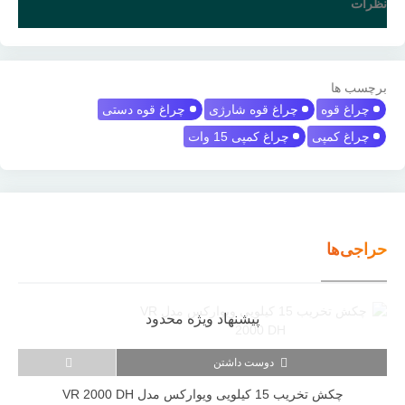
نظرات
برچسب ها
چراغ قوه
چراغ قوه شارژی
چراغ قوه دستی
چراغ کمپی
چراغ کمپی 15 وات
حراجی‌ها
پیشنهاد ویژه محدود
دوست داشتن
چکش تخریب 15 کیلویی ویوارکس مدل VR 2000 DH