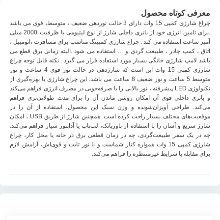
معرفی کوتاه محصول
چراغ شارژی کمپی 15 وات دارای 3 حالت نوردهی ضعیف ، متوسط، قوی می باشد
.برای تامین انرژی خود از باتری داخلی شارژ از نوع لیتیومی با ظرفیت 2000 میلی
آمپر ساعت استفاده می کند . چراغ شارژی کمپینگ مناسب برای مسافرت ،اتومبیل ،
اتاق ، کمپ چادر ، طبیعت گردی و … استفاده می شود .البته زمانی برق قطع می
باشد لامپ شارژی خانگی بسیار مورد استفاده قرار می گیرد . نکته قابل توجه چراغ
شارژی کمپی 15 وات این است که شارژدهی در حالت نور قوی 4 ساعت و نور
متوسط 5 ساعت و نور ضعیف 8 ساعت می باشد. این چراغ شارژی با بهره‌گیری از
تکنولوژی LED پیشرفته ، نور بالایی را با صرفه‌جویی در مصرف انرژی فراهم می‌کند
و باتری داخلی قوی آن امکان روشن ماندن آن را برای مدت طولانی‌تری فراهم
می‌کند. طراحی آویزان‌شونده و وزن سبک این محصول، استفاده از آن را در
موقعیت‌های مختلف بسیار راحت کرده است. همچنین شارژ از طریق USB ، امکان
شارژ سریع و آسان را با استفاده از پاوربانک، لپ‌تاپ یا آداپتور شیار فراهم می‌کند.
چه در یک سفر طبیعت‌گردی، چه در زمان قطعی برق در خانه یا محل کار، چراغ
شارژی کمپی 15 وات همواره کنار شماست و با نور ثابت و قوی‌اش، آرامش لازم
برای مقابله با شرایط غیرمنتظره را فراهم می‌کند.