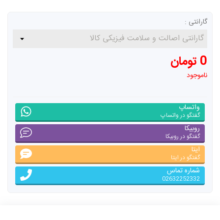
گارانتی :
0 تومان
ناموجود
واتساپ
گفتگو در واتساپ
روبیکا
گفتگو در روبیکا
ایتا
گفتگو در ایتا
شماره تماس
02632252332