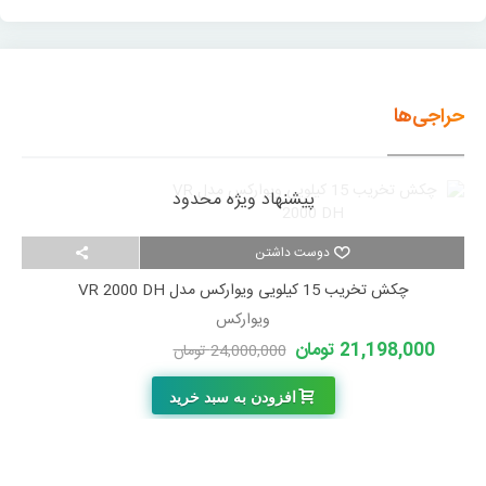
حراجی‌ها
پیشنهاد ویژه محدود
دوست داشتن
چکش تخریب 15 کیلویی ویوارکس مدل VR 2000 DH
ویوارکس
21,198,000 تومان
24,000,000 تومان
-2,802,000 تومان
افزودن به سبد خرید