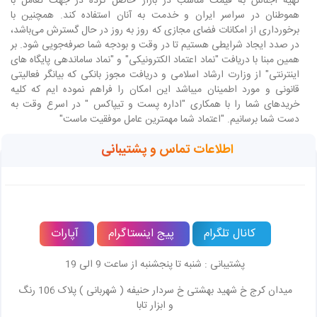
تهیه اجناس به قیمت مناسب در بازار حاصل کرده در جهت تعامل با
هموطنان در سراسر ایران و خدمت به آنان استفاده کند. همچنین با
برخورداری از امکانات فضای مجازی که روز به روز در حال گسترش می‌باشد،
در صدد ایجاد شرایطی هستیم تا در وقت و بودجه شما صرفه‌جویی شود. بر
همین مبنا با دریافت "نماد اعتماد الکترونیکی" و "نماد ساماندهی پایگاه های
اینترنتی" از وزارت ارشاد اسلامی و دریافت مجوز بانکی که بیانگر فعالیتی
قانونی و مورد اطمینان میباشد این امکان را فراهم نموده ایم که کلیه
خریدهای شما را با همکاری "اداره پست و تیپاکس " در اسرع وقت به
دست شما برسانیم. "اعتماد شما مهمترین عامل موفقیت ماست"
اطلاعات تماس و پشتیبانی
کانال تلگرام
پیج اینستاگرام
آپارات
پشتیبانی : شنبه تا پنجشنبه از ساعت 9 الی 19
میدان کرج خ شهید بهشتی خ سردار حنیفه ( شهربانی ) پلاک 106 رنگ
و ابزار تابا