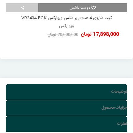
دوست داشتن
کیت شارژی 4 عددی براشلس ویوارکس VR2404-BCK
ویوارکس
17,898,000 تومان
20,000,000 تومان
-2,102,000 تومان
توضیحات
جزئیات محصول
نظرات