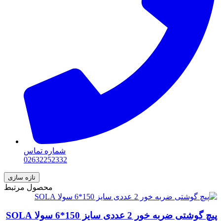
شماره تماس
02632252332
محصول مرتبط
پیچ گوشتی ضربه خور 2 عددی سایز 150*6 سولا SOLA