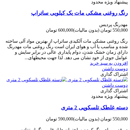
پیشنهاد ویژه محدود
رنگ روغنی مشکی مات یک کیلویی ساتراپ
مهدرنگ پردیس
550,000 تومان
(بدون مالیات)
600,000 تومان
-50,000 تومان
رنگ روغنی مشکی مات آلکیدی ساتراپ از بهترین مواد آلی ساخته
شده و مناسب با آب و هوای ایران است رنگ روغنی مات مهدرنگ
دارای زﻣﺎن ﺧﺸﮏ ﺷﺪن، دوام ﭘﺎﯾﺪاری عالی در ﺑﺮاﺑﺮ ﺳﺎﯾﺶ و
ﻋﻮاﻣﻞ ﺟﻮی از ﺧﻮد ﻧﺸﺎن ﻣﯽ دﻫﺪ. ﻟﺬا ﺟﻬﺖ ﻣﺤﯿﻄ‌‌ﻬﺎی...
افزودن به سبد خرید
دوست داشتن
اشتراک گذاری
دوست داشتن
اشتراک گذاری
پیشنهاد ویژه محدود
دسته غلطک تلسکوپی 2 متری
550,000 تومان
(بدون مالیات)
590,000 تومان
-40,000 تومان
در قدیم برای رنگ کردن ساختمان ها از قلمو رنگ استفاده می