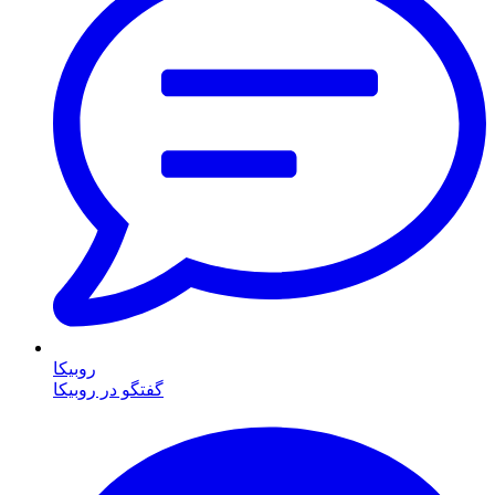
روبیکا
گفتگو در روبیکا