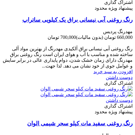
اشتراک گذاری
پیشنهاد ویژه محدود
رنگ روغنی آبی نیسانی براق یک کیلویی ساتراپ
مهدرنگ پردیس
660,000 تومان
(بدون مالیات)
700,000 تومان
-40,000 تومان
رنگ روغنی آبی نیسانی براق آلکیدی مهدرنگ از بهترین مواد آلی
ساخته شده و مناسب با آب و هوای ایران است رنگ روغنی براق
مهدرنگ دارای زﻣﺎن ﺧﺸﮏ ﺷﺪن، دوام ﭘﺎﯾﺪاری عالی در ﺑﺮاﺑﺮ ﺳﺎﯾﺶ
و ﻋﻮاﻣﻞ ﺟﻮی از ﺧﻮد ﻧﺸﺎن ﻣﯽ دﻫﺪ. ﻟﺬا ﺟﻬﺖ...
افزودن به سبد خرید
دوست داشتن
اشتراک گذاری
دوست داشتن
اشتراک گذاری
پیشنهاد ویژه محدود
رنگ روغنی سفید مات کیلو سحر شیمی الوان