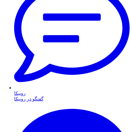
روبیکا
گفتگو در روبیکا