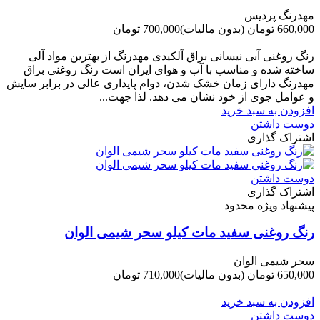
مهدرنگ پردیس
660,000 تومان
(بدون مالیات)
700,000 تومان
-40,000 تومان
رنگ روغنی آبی نیسانی براق آلکیدی مهدرنگ از بهترین مواد آلی
ساخته شده و مناسب با آب و هوای ایران است رنگ روغنی براق
مهدرنگ دارای زﻣﺎن ﺧﺸﮏ ﺷﺪن، دوام ﭘﺎﯾﺪاری عالی در ﺑﺮاﺑﺮ ﺳﺎﯾﺶ
و ﻋﻮاﻣﻞ ﺟﻮی از ﺧﻮد ﻧﺸﺎن ﻣﯽ دﻫﺪ. ﻟﺬا ﺟﻬﺖ...
افزودن به سبد خرید
دوست داشتن
اشتراک گذاری
دوست داشتن
اشتراک گذاری
پیشنهاد ویژه محدود
رنگ روغنی سفید مات کیلو سحر شیمی الوان
سحر شیمی الوان
650,000 تومان
(بدون مالیات)
710,000 تومان
-60,000 تومان
افزودن به سبد خرید
دوست داشتن