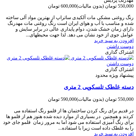
مهدرنگ پردیس
550,000 تومان
(بدون مالیات)
600,000 تومان
-50,000 تومان
رنگ روغنی مشکی مات آلکیدی ساتراپ از بهترین مواد آلی ساخته
شده و مناسب با آب و هوای ایران است رنگ روغنی مات مهدرنگ
دارای زﻣﺎن ﺧﺸﮏ ﺷﺪن، دوام ﭘﺎﯾﺪاری عالی در ﺑﺮاﺑﺮ ﺳﺎﯾﺶ و
ﻋﻮاﻣﻞ ﺟﻮی از ﺧﻮد ﻧﺸﺎن ﻣﯽ دﻫﺪ. ﻟﺬا ﺟﻬﺖ ﻣﺤﯿﻄ‌‌ﻬﺎی...
افزودن به سبد خرید
دوست داشتن
اشتراک گذاری
دوست داشتن
اشتراک گذاری
پیشنهاد ویژه محدود
دسته غلطک تلسکوپی 2 متری
550,000 تومان
(بدون مالیات)
590,000 تومان
-40,000 تومان
در قدیم برای رنگ کردن ساختمان ها از قلمو رنگ استفاده می
کردند و همچنین در بسیاری از موارد دیده شده هنوز هم از قلمو ها
برای رنگ آمیزی استفاده می شود اما به مرور زمان قلمو جای خود
را به غلطک داده است زیرا با استفاده...
افزودن به سبد خرید