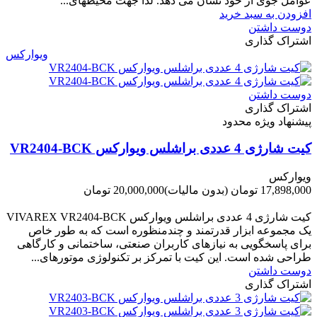
ﻋﻮاﻣﻞ ﺟﻮی از ﺧﻮد ﻧﺸﺎن ﻣﯽ دﻫﺪ. ﻟﺬا ﺟﻬﺖ ﻣﺤﯿﻄ‌‌ﻬﺎی...
افزودن به سبد خرید
دوست داشتن
اشتراک گذاری
ویوارکس
دوست داشتن
اشتراک گذاری
پیشنهاد ویژه محدود
کیت شارژی 4 عددی براشلس ویوارکس VR2404-BCK
ویوارکس
17,898,000 تومان
(بدون مالیات)
20,000,000 تومان
-2,102,000 تومان
کیت شارژی 4 عددی براشلس ویوارکس VIVAREX VR2404-BCK
یک مجموعه ابزار قدرتمند و چندمنظوره است که به طور خاص
برای پاسخگویی به نیازهای کاربران صنعتی، ساختمانی و کارگاهی
طراحی شده است. این کیت با تمرکز بر تکنولوژی موتورهای...
دوست داشتن
اشتراک گذاری