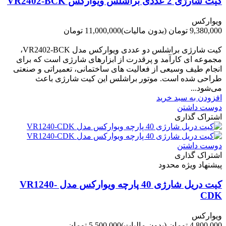
کیت شارژی 2 عددی براشلس ویوارکس VR2402-BCK
ویوارکس
9,380,000 تومان
(بدون مالیات)
11,000,000 تومان
-1,620,000 تومان
کیت شارژی براشلس دو عددی ویوارکس مدل VR2402-BCK،
مجموعه ای کارآمد و پرقدرت از ابزارهای شارژی است که برای
انجام طیف وسیعی از فعالیت های ساختمانی، تعمیراتی و صنعتی
طراحی شده است. موتور براشلس این کیت شارژی باعث
می‌شود...
افزودن به سبد خرید
دوست داشتن
اشتراک گذاری
دوست داشتن
اشتراک گذاری
پیشنهاد ویژه محدود
کیت دریل شارژی 40 پارچه ویوارکس مدل VR1240-
CDK
ویوارکس
4,800,000 تومان
(بدون مالیات)
5,500,000 تومان