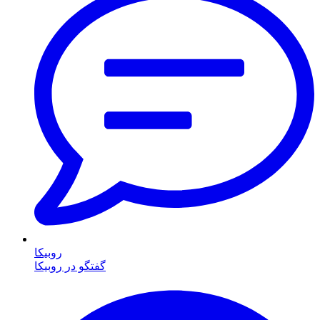
روبیکا
گفتگو در روبیکا