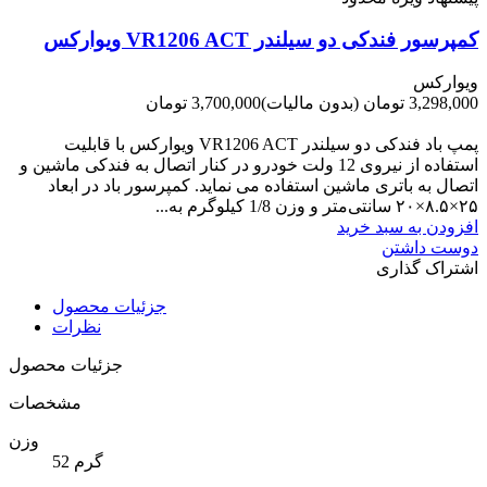
کمپرسور فندکی دو سیلندر VR1206 ACT ویوارکس
ویوارکس
3,298,000 تومان
(بدون مالیات)
3,700,000 تومان
-402,000 تومان
پمپ باد فندکی دو سیلندر VR1206 ACT ویوارکس با قابلیت
استفاده از نیروی 12 ولت خودرو در کنار اتصال به فندکی ماشین و
اتصال به باتری ماشین استفاده می نماید. کمپرسور باد در ابعاد
۲۵×۸.۵×۲۰ سانتی‌متر و وزن 1/8 کیلوگرم به...
افزودن به سبد خرید
دوست داشتن
اشتراک گذاری
جزئیات محصول
نظرات
جزئیات محصول
مشخصات
وزن
52 گرم