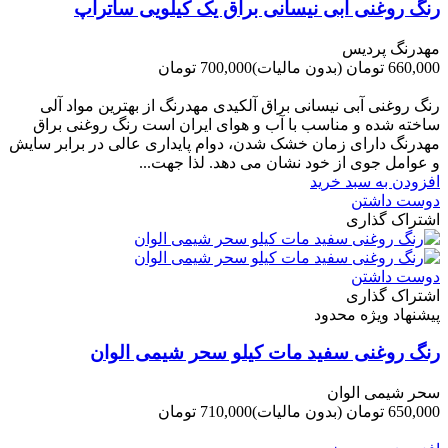
رنگ روغنی آبی نیسانی براق یک کیلویی ساتراپ
مهدرنگ پردیس
660,000 تومان
(بدون مالیات)
700,000 تومان
-40,000 تومان
رنگ روغنی آبی نیسانی براق آلکیدی مهدرنگ از بهترین مواد آلی
ساخته شده و مناسب با آب و هوای ایران است رنگ روغنی براق
مهدرنگ دارای زﻣﺎن ﺧﺸﮏ ﺷﺪن، دوام ﭘﺎﯾﺪاری عالی در ﺑﺮاﺑﺮ ﺳﺎﯾﺶ
و ﻋﻮاﻣﻞ ﺟﻮی از ﺧﻮد ﻧﺸﺎن ﻣﯽ دﻫﺪ. ﻟﺬا ﺟﻬﺖ...
افزودن به سبد خرید
دوست داشتن
اشتراک گذاری
دوست داشتن
اشتراک گذاری
پیشنهاد ویژه محدود
رنگ روغنی سفید مات کیلو سحر شیمی الوان
سحر شیمی الوان
650,000 تومان
(بدون مالیات)
710,000 تومان
-60,000 تومان