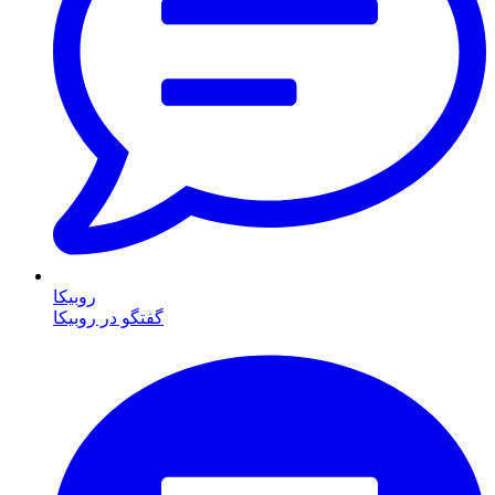
روبیکا
گفتگو در روبیکا