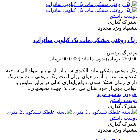
دوست داشتن
اشتراک گذاری
پیشنهاد ویژه محدود
رنگ روغنی مشکی مات یک کیلویی ساتراپ
مهدرنگ پردیس
550,000 تومان
(بدون مالیات)
600,000 تومان
-50,000 تومان
رنگ روغنی مشکی مات آلکیدی ساتراپ از بهترین مواد آلی ساخته
شده و مناسب با آب و هوای ایران است رنگ روغنی مات مهدرنگ
دارای زﻣﺎن ﺧﺸﮏ ﺷﺪن، دوام ﭘﺎﯾﺪاری عالی در ﺑﺮاﺑﺮ ﺳﺎﯾﺶ و
ﻋﻮاﻣﻞ ﺟﻮی از ﺧﻮد ﻧﺸﺎن ﻣﯽ دﻫﺪ. ﻟﺬا ﺟﻬﺖ ﻣﺤﯿﻄ‌‌ﻬﺎی...
افزودن به سبد خرید
دوست داشتن
اشتراک گذاری
دوست داشتن
اشتراک گذاری
پیشنهاد ویژه محدود