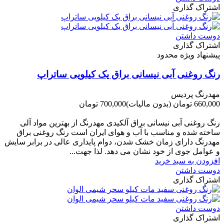
اشتراک گذاری
دوست داشتن
اشتراک گذاری
پیشنهاد ویژه محدود
رنگ روغنی آبی نیسانی براق یک کیلویی ساتراپ
مهدرنگ پردیس
660,000 تومان
(بدون مالیات)
700,000 تومان
-40,000 تومان
رنگ روغنی آبی نیسانی براق آلکیدی مهدرنگ از بهترین مواد آلی
ساخته شده و مناسب با آب و هوای ایران است رنگ روغنی براق
مهدرنگ دارای زﻣﺎن ﺧﺸﮏ ﺷﺪن، دوام ﭘﺎﯾﺪاری عالی در ﺑﺮاﺑﺮ ﺳﺎﯾﺶ
و ﻋﻮاﻣﻞ ﺟﻮی از ﺧﻮد ﻧﺸﺎن ﻣﯽ دﻫﺪ. ﻟﺬا ﺟﻬﺖ...
افزودن به سبد خرید
دوست داشتن
اشتراک گذاری
دوست داشتن
اشتراک گذاری