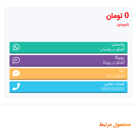
0 تومان
ناموجود
واتساپ
گفتگو در واتساپ
روبیکا
گفتگو در روبیکا
ایتا
گفتگو در ایتا
شماره تماس
02632252332
محصول مرتبط