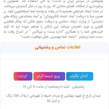
هموطنان در سراسر ایران و خدمت به آنان استفاده کند. همچنین با
برخورداری از امکانات فضای مجازی که روز به روز در حال گسترش می‌باشد،
در صدد ایجاد شرایطی هستیم تا در وقت و بودجه شما صرفه‌جویی شود. بر
همین مبنا با دریافت "نماد اعتماد الکترونیکی" و "نماد ساماندهی پایگاه های
اینترنتی" از وزارت ارشاد اسلامی و دریافت مجوز بانکی که بیانگر فعالیتی
قانونی و مورد اطمینان میباشد این امکان را فراهم نموده ایم که کلیه
خریدهای شما را با همکاری "اداره پست و تیپاکس " در اسرع وقت به
دست شما برسانیم. "اعتماد شما مهمترین عامل موفقیت ماست"
اطلاعات تماس و پشتیبانی
کانال تلگرام
پیج اینستاگرام
آپارات
پشتیبانی : شنبه تا پنجشنبه از ساعت 9 الی 19
میدان کرج خ شهید بهشتی خ سردار حنیفه ( شهربانی ) پلاک 106 رنگ
و ابزار تابا