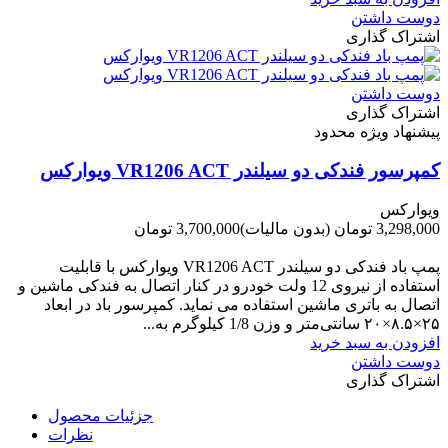
دوست داشتن
اشتراک گذاری
دوست داشتن
اشتراک گذاری
پیشنهاد ویژه محدود
کمپرسور فندکی دو سیلندر VR1206 ACT ویوارکس
ویوارکس
3,298,000 تومان
(بدون مالیات)
3,700,000 تومان
-402,000 تومان
پمپ باد فندکی دو سیلندر VR1206 ACT ویوارکس با قابلیت
استفاده از نیروی 12 ولت خودرو در کنار اتصال به فندکی ماشین و
اتصال به باتری ماشین استفاده می نماید. کمپرسور باد در ابعاد
۲۵×۸.۵×۲۰ سانتی‌متر و وزن 1/8 کیلوگرم به...
افزودن به سبد خرید
دوست داشتن
اشتراک گذاری
جزئیات محصول
نظرات