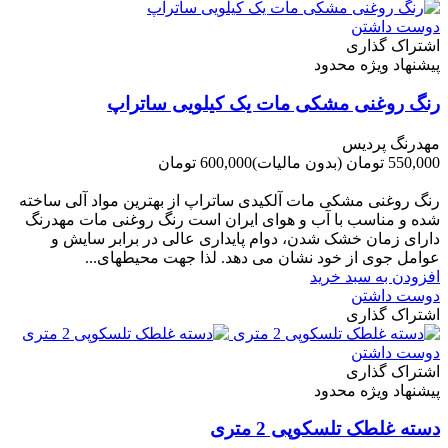
دوست داشتن
اشتراک گذاری
پیشنهاد ویژه محدود
رنگ روغنی مشکی مات یک کیلویی ساتراپ
مهدرنگ پردیس
550,000 تومان
(بدون مالیات)
600,000 تومان
-50,000 تومان
رنگ روغنی مشکی مات آلکیدی ساتراپ از بهترین مواد آلی ساخته
شده و مناسب با آب و هوای ایران است رنگ روغنی مات مهدرنگ
دارای زﻣﺎن ﺧﺸﮏ ﺷﺪن، دوام ﭘﺎﯾﺪاری عالی در ﺑﺮاﺑﺮ ﺳﺎﯾﺶ و
ﻋﻮاﻣﻞ ﺟﻮی از ﺧﻮد ﻧﺸﺎن ﻣﯽ دﻫﺪ. ﻟﺬا ﺟﻬﺖ ﻣﺤﯿﻄ‌‌ﻬﺎی...
افزودن به سبد خرید
دوست داشتن
اشتراک گذاری
دوست داشتن
اشتراک گذاری
پیشنهاد ویژه محدود
دسته غلطک تلسکوپی 2 متری