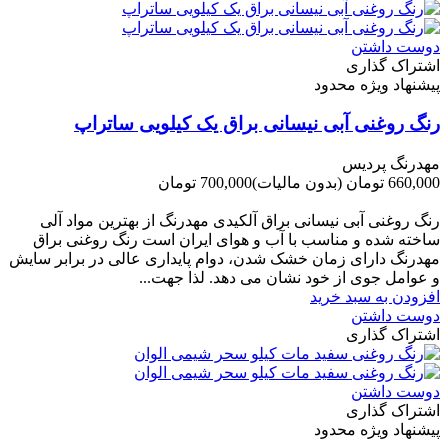
دوست داشتن
اشتراک گذاری
پیشنهاد ویژه محدود
رنگ روغنی آبی نیسانی براق یک کیلویی ساتراپ
مهدرنگ پردیس
660,000 تومان
(بدون مالیات)
700,000 تومان
-40,000 تومان
رنگ روغنی آبی نیسانی براق آلکیدی مهدرنگ از بهترین مواد آلی
ساخته شده و مناسب با آب و هوای ایران است رنگ روغنی براق
مهدرنگ دارای زﻣﺎن ﺧﺸﮏ ﺷﺪن، دوام ﭘﺎﯾﺪاری عالی در ﺑﺮاﺑﺮ ﺳﺎﯾﺶ
و ﻋﻮاﻣﻞ ﺟﻮی از ﺧﻮد ﻧﺸﺎن ﻣﯽ دﻫﺪ. ﻟﺬا ﺟﻬﺖ...
افزودن به سبد خرید
دوست داشتن
اشتراک گذاری
دوست داشتن
اشتراک گذاری
پیشنهاد ویژه محدود