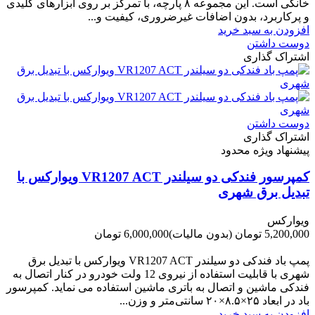
خانگی است. این مجموعه ۸ پارچه، با تمرکز بر روی ابزارهای کلیدی
و پرکاربرد، بدون اضافات غیرضروری، کیفیت و...
افزودن به سبد خرید
دوست داشتن
اشتراک گذاری
دوست داشتن
اشتراک گذاری
پیشنهاد ویژه محدود
کمپرسور فندکی دو سیلندر VR1207 ACT ویوارکس با
تبدیل برق شهری
ویوارکس
5,200,000 تومان
(بدون مالیات)
6,000,000 تومان
-800,000 تومان
پمپ باد فندکی دو سیلندر VR1207 ACT ویوارکس با تبدیل برق
شهری با قابلیت استفاده از نیروی 12 ولت خودرو در کنار اتصال به
فندکی ماشین و اتصال به باتری ماشین استفاده می نماید. کمپرسور
باد در ابعاد ۲۵×۸.۵×۲۰ سانتی‌متر و وزن...
افزودن به سبد خرید