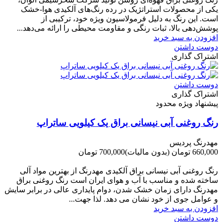
یکی از محصولات استراتژیک در رده رنگ‌های آلکیدی هوا-خشک
است. این رنگ به دلیل فرمولاسیون ویژه خود، ترکیبی از
پوشش‌دهی بالا، ثبات رنگی و مقاومت محیطی را ارائه می‌دهد...
افزودن به سبد خرید
دوست داشتن
اشتراک گذاری
دوست داشتن
اشتراک گذاری
پیشنهاد ویژه محدود
رنگ روغنی آبی نیسانی براق یک کیلویی ساتراپ
مهدرنگ پردیس
660,000 تومان
(بدون مالیات)
700,000 تومان
-40,000 تومان
رنگ روغنی آبی نیسانی براق آلکیدی مهدرنگ از بهترین مواد آلی
ساخته شده و مناسب با آب و هوای ایران است رنگ روغنی براق
مهدرنگ دارای زﻣﺎن ﺧﺸﮏ ﺷﺪن، دوام ﭘﺎﯾﺪاری عالی در ﺑﺮاﺑﺮ ﺳﺎﯾﺶ
و ﻋﻮاﻣﻞ ﺟﻮی از ﺧﻮد ﻧﺸﺎن ﻣﯽ دﻫﺪ. ﻟﺬا ﺟﻬﺖ...
افزودن به سبد خرید
دوست داشتن