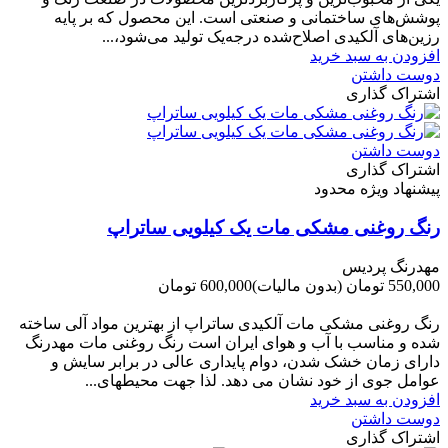
پوشش‌های ساختمانی و صنعتی است. این محصول که بر پایه
رزین‌های آلکیدی اصلاح‌شده درجه‌یک تولید می‌شود،...
افزودن به سبد خرید
دوست داشتن
اشتراک گذاری
دوست داشتن
اشتراک گذاری
پیشنهاد ویژه محدود
رنگ روغنی مشکی مات یک کیلویی ساتراپ
مهدرنگ پردیس
550,000 تومان
(بدون مالیات)
600,000 تومان
-50,000 تومان
رنگ روغنی مشکی مات آلکیدی ساتراپ از بهترین مواد آلی ساخته
شده و مناسب با آب و هوای ایران است رنگ روغنی مات مهدرنگ
دارای زﻣﺎن ﺧﺸﮏ ﺷﺪن، دوام ﭘﺎﯾﺪاری عالی در ﺑﺮاﺑﺮ ﺳﺎﯾﺶ و
ﻋﻮاﻣﻞ ﺟﻮی از ﺧﻮد ﻧﺸﺎن ﻣﯽ دﻫﺪ. ﻟﺬا ﺟﻬﺖ ﻣﺤﯿﻄ‌‌ﻬﺎی...
افزودن به سبد خرید
دوست داشتن
اشتراک گذاری