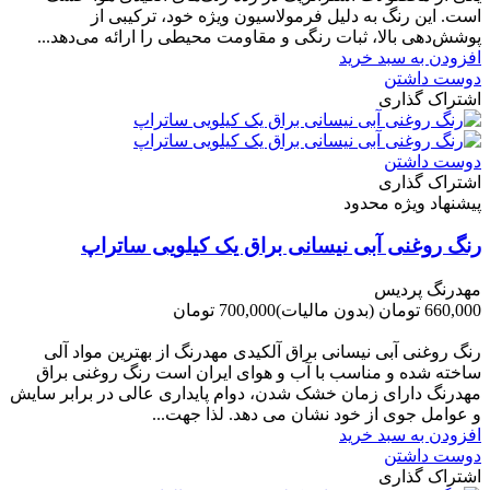
است. این رنگ به دلیل فرمولاسیون ویژه خود، ترکیبی از
پوشش‌دهی بالا، ثبات رنگی و مقاومت محیطی را ارائه می‌دهد...
افزودن به سبد خرید
دوست داشتن
اشتراک گذاری
دوست داشتن
اشتراک گذاری
پیشنهاد ویژه محدود
رنگ روغنی آبی نیسانی براق یک کیلویی ساتراپ
مهدرنگ پردیس
660,000 تومان
(بدون مالیات)
700,000 تومان
-40,000 تومان
رنگ روغنی آبی نیسانی براق آلکیدی مهدرنگ از بهترین مواد آلی
ساخته شده و مناسب با آب و هوای ایران است رنگ روغنی براق
مهدرنگ دارای زﻣﺎن ﺧﺸﮏ ﺷﺪن، دوام ﭘﺎﯾﺪاری عالی در ﺑﺮاﺑﺮ ﺳﺎﯾﺶ
و ﻋﻮاﻣﻞ ﺟﻮی از ﺧﻮد ﻧﺸﺎن ﻣﯽ دﻫﺪ. ﻟﺬا ﺟﻬﺖ...
افزودن به سبد خرید
دوست داشتن
اشتراک گذاری