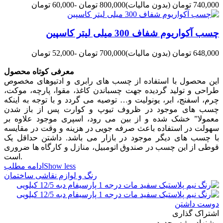
740,000 تومان
(بدون مالیات)
800,000 تومان
-60,000 تومان
چسب آکواریوم شفاف 300 میلی لیتر کاسپین
648,000 تومان
(بدون مالیات)
700,000 تومان
-52,000 تومان
معرفی کوتاه محصول
این محصول با استفاده از چسب هاى رابرى و ادتیوهاى مخصوص
طراحى و تولید گردیده جهت چسباندن کاغذ، مقوا، پارچه، موکت،
چرم، اسفنج، ابر، یونولیت و… توصیه مى گردد و با توجه به اینکه
چسب هاى موجود در ظروف تیوپ و کوارت پس از باز شدن
معمولا” خشک شده و از بین مى رود، اسپرى موجود علاوه بر
سهولت در استفاده باعث صرفه جویى در هزینه و وقت در مقایسه
با چسب هاى دیگر موجود در بازار مى باشد. داشتن حداقل یک
قوطى از این چسب در صندوق اتومبیل، منازل و کارگاه ها ضرورى
است.
Show less
ادامه مطلب
رنگ و لوازم نقاشی ساختمان
دوست داشتن
اشتراک گذاری
پیشنهاد ویژه محدود