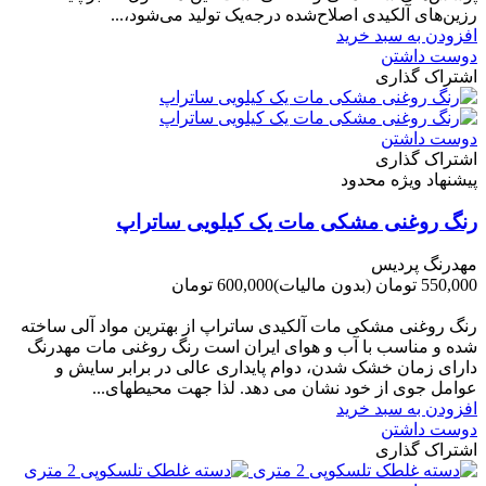
رزین‌های آلکیدی اصلاح‌شده درجه‌یک تولید می‌شود،...
افزودن به سبد خرید
دوست داشتن
اشتراک گذاری
دوست داشتن
اشتراک گذاری
پیشنهاد ویژه محدود
رنگ روغنی مشکی مات یک کیلویی ساتراپ
مهدرنگ پردیس
550,000 تومان
(بدون مالیات)
600,000 تومان
-50,000 تومان
رنگ روغنی مشکی مات آلکیدی ساتراپ از بهترین مواد آلی ساخته
شده و مناسب با آب و هوای ایران است رنگ روغنی مات مهدرنگ
دارای زﻣﺎن ﺧﺸﮏ ﺷﺪن، دوام ﭘﺎﯾﺪاری عالی در ﺑﺮاﺑﺮ ﺳﺎﯾﺶ و
ﻋﻮاﻣﻞ ﺟﻮی از ﺧﻮد ﻧﺸﺎن ﻣﯽ دﻫﺪ. ﻟﺬا ﺟﻬﺖ ﻣﺤﯿﻄ‌‌ﻬﺎی...
افزودن به سبد خرید
دوست داشتن
اشتراک گذاری